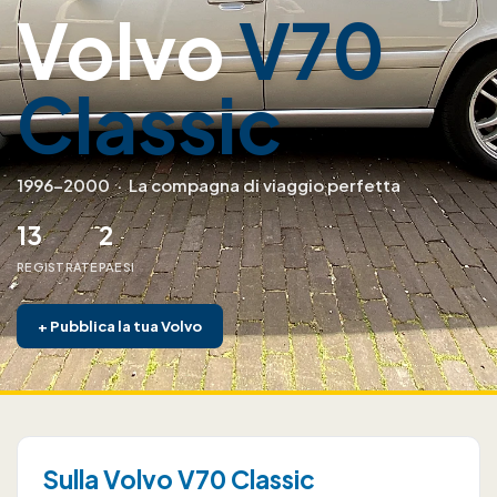
Volvo
V70
Classic
1996–2000
·
La compagna di viaggio perfetta
13
2
REGISTRATE
PAESI
+
Pubblica la tua Volvo
Sulla Volvo V70 Classic