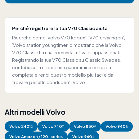
Perché registrare la tua V70 Classic aiuta
Ricerche come 'Volvo V70 kopen', 'V70 ervaringen',
'Volvo station youngtimer' dimostrano che la Volvo
V70 Classic ha una comunità attiva di appassionati.
Registrando la tua V70 Classic su Classic Swedes,
contribuisci a creare una panoramica europea
completa e rendi questo modello più facile da
trovare per altri conducenti Volvo.
Altri modelli Volvo
Volvo
240
Volvo
740
Volvo
850
Volvo
940
12
11
9
8
Volvo
Amazon / 120-serie
Volvo
960
6
4