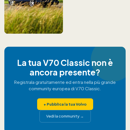
La tua V70 Classic non è
ancora presente?
Registrala gratuitamente ed entra nella più grande
community europea di V70 Classic.
+
Pubblica la tua Volvo
Vedi la community
→