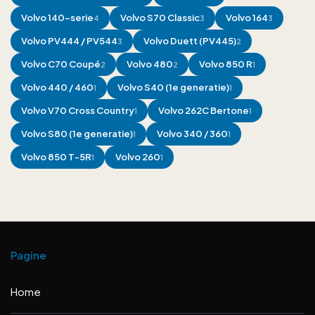
Volvo
140-serie
Volvo
S70 Classic
Volvo
164
4
3
3
Volvo
PV444 / PV544
Volvo
Duett (PV445)
3
2
Volvo
C70 Coupé
Volvo
480
Volvo
850 R
2
2
1
Volvo
440 / 460
Volvo
S40 (1e generatie)
1
1
Volvo
V70 Cross Country
Volvo
262C Bertone
1
1
Volvo
S80 (1e generatie)
Volvo
340 / 360
1
1
Volvo
850 T-5R
Volvo
260
1
1
Pagine
Home