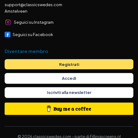
support@classicswedes.com
Amstelveen
Seguici su Instagram
Seguici su Facebook
Diventare membro
Registrati
Accedi
Iscriviti alla newsletter
Buy me a coffee
©
2026
classicswedes.com –
parte di
Fillingscreens.nl