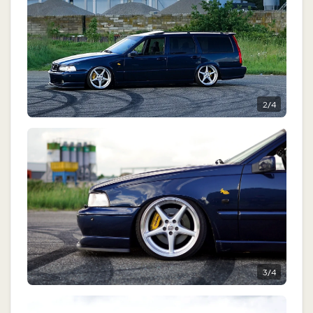
2
/
4
3
/
4