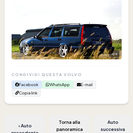
4
/
4
CONDIVIDI QUESTA VOLVO
Facebook
WhatsApp
E-mail
Copia link
Torna alla
Auto
‹
Auto
panoramica
successiva
precedente