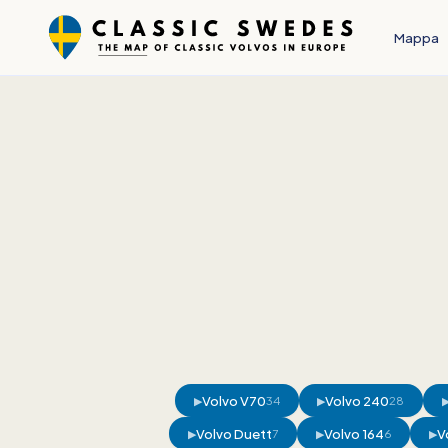
Mappa
Volvo V70
Volvo 240
▶
34
▶
28
Volvo Duett
Volvo 164
V
▶
7
▶
6
▶