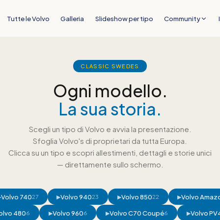
Tutte le Volvo
Galleria
Slideshow per tipo
Community
CLASSIC SWEDES
Ogni modello.
La sua storia.
Scegli un tipo di Volvo e avvia la presentazione.
Sfoglia Volvo's di proprietari da tutta Europa.
Clicca su un tipo e scopri allestimenti, dettagli e storie unici
— direttamente sullo schermo.
Volvo 740
Volvo 940
Volvo 850
Volvo Amaz
▶
27
▶
23
▶
22
▶
olvo 480
Volvo 960
Volvo C70 Coupé
Volvo PV
6
▶
6
▶
6
▶