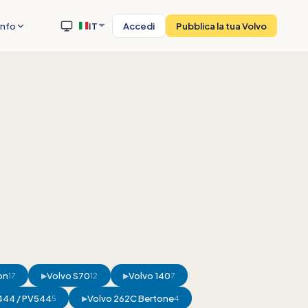
Info
IT
Accedi
Pubblica la tua Volvo
on
Volvo S70
Volvo 140
17
▶
12
▶
7
444 / PV544
Volvo 262C Bertone
5
▶
4