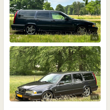
2
/
3
3
/
3