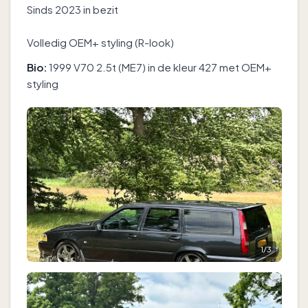
Sinds 2023 in bezit
Volledig OEM+ styling (R-look)
Bio:
1999 V70 2.5t (ME7) in de kleur 427 met OEM+
styling
1
/
3