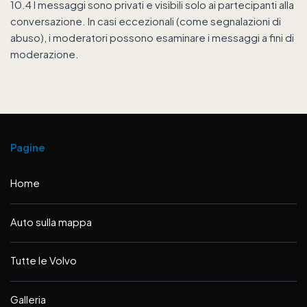
10.4 I messaggi sono privati e visibili solo ai partecipanti alla
conversazione. In casi eccezionali (come segnalazioni di
abuso), i moderatori possono esaminare i messaggi a fini di
moderazione.
Pagine
Home
Auto sulla mappa
Tutte le Volvo
Galleria