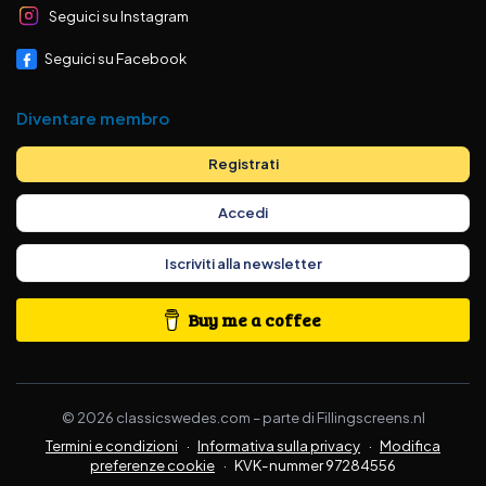
Seguici su Instagram
Seguici su Facebook
Diventare membro
Registrati
Accedi
Iscriviti alla newsletter
Buy me a coffee
©
2026
classicswedes.com –
parte di
Fillingscreens.nl
Termini e condizioni
·
Informativa sulla privacy
·
Modifica
preferenze cookie
·
KVK-nummer 97284556