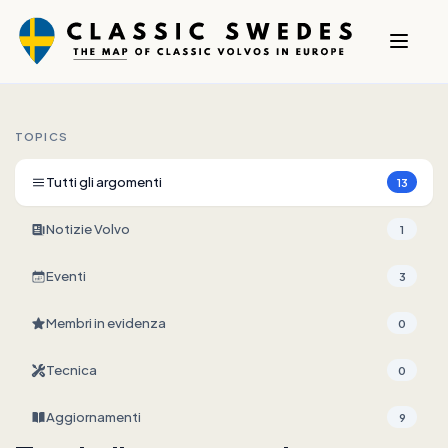
TOPICS
Tutti gli argomenti
13
Notizie Volvo
1
Eventi
3
Membri in evidenza
0
Tecnica
0
Aggiornamenti
9