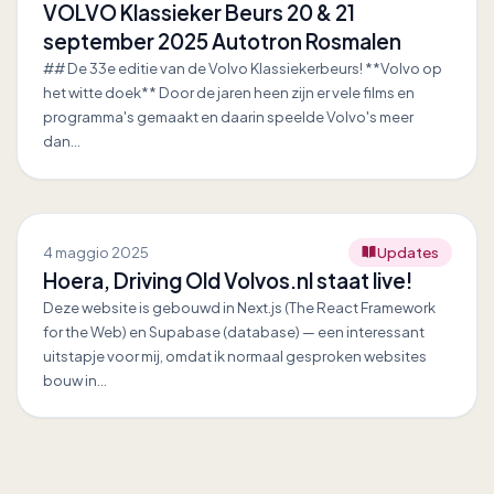
VOLVO Klassieker Beurs 20 & 21
september 2025 Autotron Rosmalen
## De 33e editie van de Volvo Klassiekerbeurs! **Volvo op
het witte doek** Door de jaren heen zijn er vele films en
programma's gemaakt en daarin speelde Volvo's meer
dan…
4 maggio 2025
Updates
Hoera, Driving Old Volvos.nl staat live!
Deze website is gebouwd in Next.js (The React Framework
for the Web) en Supabase (database) — een interessant
uitstapje voor mij, omdat ik normaal gesproken websites
bouw in…