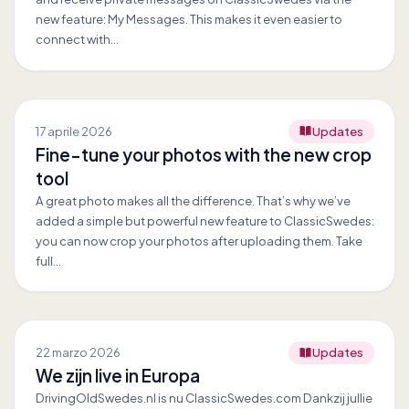
new feature: My Messages. This makes it even easier to
connect with…
17 aprile 2026
Updates
Fine-tune your photos with the new crop
tool
A great photo makes all the difference. That’s why we’ve
added a simple but powerful new feature to ClassicSwedes:
you can now crop your photos after uploading them. Take
full…
22 marzo 2026
Updates
We zijn live in Europa
DrivingOldSwedes.nl is nu ClassicSwedes.com Dankzij jullie