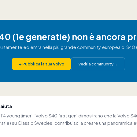
S40 (1e generatie) non è ancora p
tuitamente ed entra nella più grande community europea di S40 
+
Pubblica la tua Volvo
Vedi la community
→
 aiuta
4 youngtimer', 'Volvo S40 first gen' dimostrano che la Volvo S40
eratie) su Classic Swedes, contribuisci a creare una panoramica