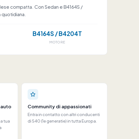
svedese compatta. Con Sedan e B4164S /
 quotidiana.
B4164S / B4204T
MOTORE
 auto
Community di appassionati
Entra in contatto con altri conducenti
la tua
di S40 (1e generatie) in tutta Europa.
a