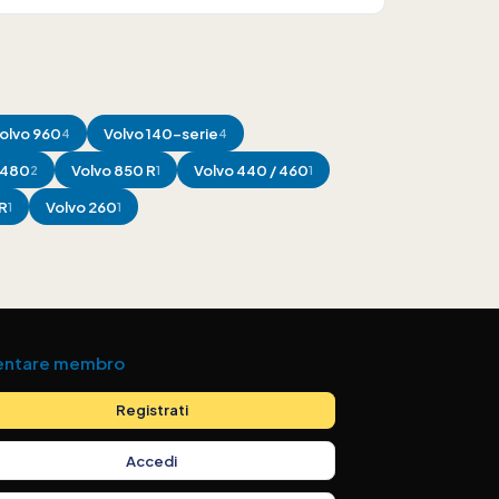
olvo
960
Volvo
140-serie
4
4
480
Volvo
850 R
Volvo
440 / 460
2
1
1
R
Volvo
260
1
1
entare membro
Registrati
Accedi