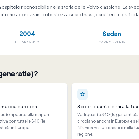
 capitolo riconoscibile nella storia delle Volvo classiche. La 
ati che apprezzano robustezza scandinava, carattere e praticità
2004
Sedan
ULTIMO ANNO
CARROZZERIA
 generatie)?
a mappa europea
Scopri quanto è rara la tua
a auto appare sulla mappa
Vedi quante S40 (1e generatie)s
ttiva con tutte le S40 (1e
circolano ancora in Europa e se 
tie)s in Europa.
è l'unica nel tuo paese o nella tu
regione.