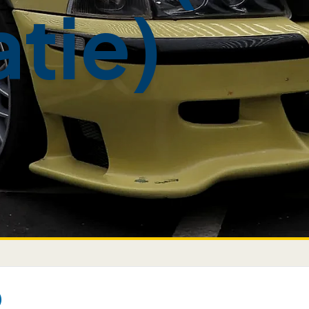
tie)
)