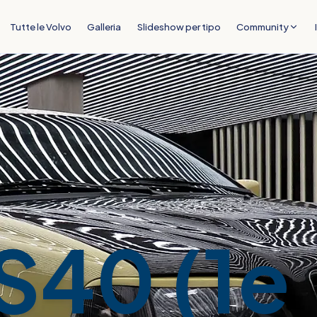
Tutte le Volvo
Galleria
Slideshow per tipo
Community
S40 (1e