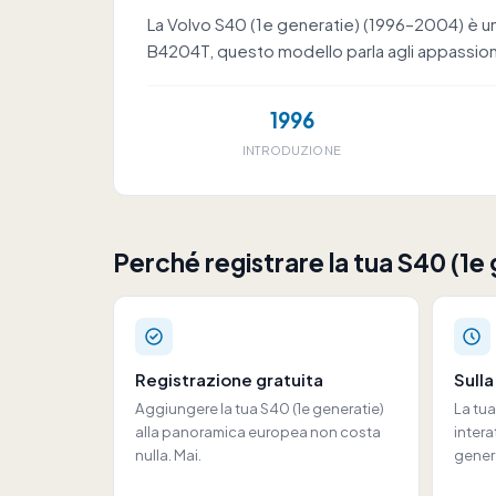
La Volvo S40 (1e generatie) (1996–2004) è un
B4204T, questo modello parla agli appassion
1996
INTRODUZIONE
Perché registrare la tua S40 (1e
Registrazione gratuita
Sull
Aggiungere la tua S40 (1e generatie)
La tu
alla panoramica europea non costa
intera
nulla. Mai.
genera