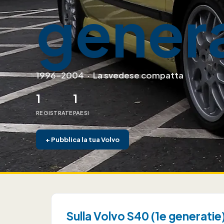
genera
1996–2004
·
La svedese compatta
1
1
REGISTRATE
PAESI
+
Pubblica la tua Volvo
Sulla Volvo S40 (1e generatie