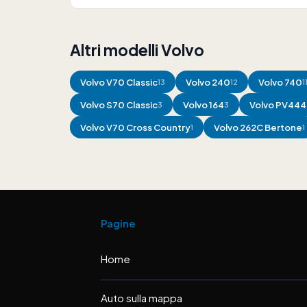
Altri modelli Volvo
Volvo
V70 Classic
Volvo
240
Volvo
740
13
12
1
Volvo
S70 Classic
Volvo
164
Volvo
PV444 
3
3
Volvo
V70 Cross Country
Volvo
262C Bertone
1
1
Pagine
Home
Auto sulla mappa