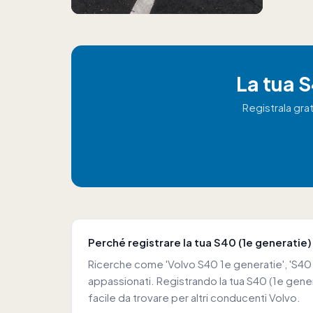
La tua 
Registrala gra
Perché registrare la tua S40 (1e generatie)
Ricerche come 'Volvo S40 1e generatie', 'S40 T
appassionati. Registrando la tua S40 (1e gen
facile da trovare per altri conducenti Volvo.