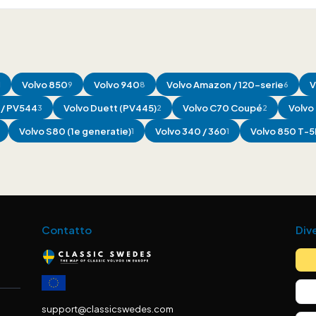
Volvo
850
Volvo
940
Volvo
Amazon / 120-serie
V
1
9
8
6
/ PV544
Volvo
Duett (PV445)
Volvo
C70 Coupé
Volvo
3
2
2
Volvo
S80 (1e generatie)
Volvo
340 / 360
Volvo
850 T-5
1
1
Contatto
Div
support@classicswedes.com