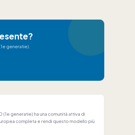
resente?
(1e generatie).
 (1e generatie) ha una comunità attiva di
 europea completa e rendi questo modello più