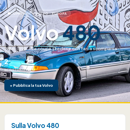
COMMUNITY VOLVO · EUROPA
Volvo
480
1986–1995
·
La coupé svedese con fari a scomparsa
2
2
REGISTRATE
PAESI
+
Pubblica la tua Volvo
Sulla Volvo 480