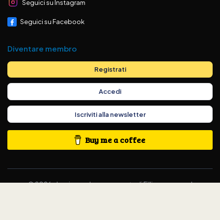
Seguici su Instagram
Seguici su Facebook
Diventare membro
Registrati
Accedi
Iscriviti alla newsletter
Buy me a coffee
©
2026
classicswedes.com –
parte di
Fillingscreens.nl
Termini e condizioni
·
Informativa sulla privacy
·
Modifica
preferenze cookie
·
KVK-nummer 97284556