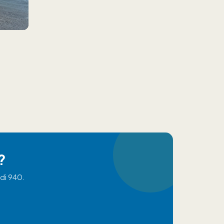
?
di 940.