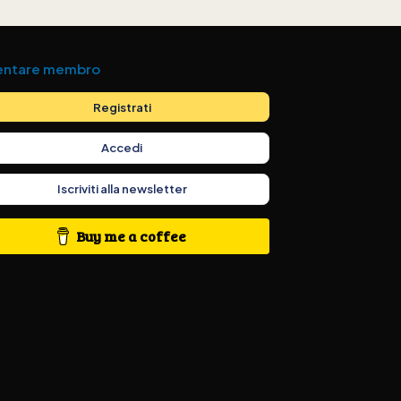
entare membro
Registrati
Accedi
Iscriviti alla newsletter
Buy me a coffee