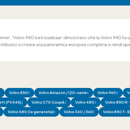
mer', 'Volvo 940 betrouwbaar' dimostrano che la Volvo 940 ha un
tribuisci a creare una panoramica europea completa e rendi quest
Volvo
850
Volvo
Amazon / 120-serie
Volvo
960
V
1
9
6
4
tt (PV445)
Volvo
C70 Coupé
Volvo
480
Volvo
850 R
2
2
2
1
Volvo
S80 (1e generatie)
Volvo
340 / 360
Volvo
850 T-5
1
1