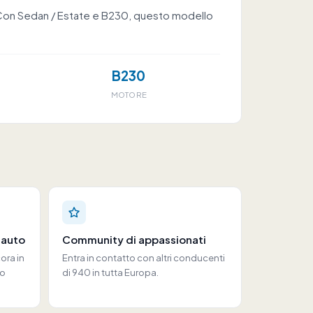
e. Con Sedan / Estate e B230, questo modello
B230
MOTORE
 auto
Community di appassionati
ora in
Entra in contatto con altri conducenti
uo
di 940 in tutta Europa.