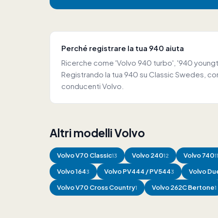
Perché registrare la tua 940 aiuta
Ricerche come 'Volvo 940 turbo', '940 youngti
Registrando la tua 940 su Classic Swedes, con
conducenti Volvo.
Altri modelli Volvo
Volvo
V70 Classic
Volvo
240
Volvo
740
13
12
1
Volvo
164
Volvo
PV444 / PV544
Volvo
Due
3
3
Volvo
V70 Cross Country
Volvo
262C Bertone
1
1