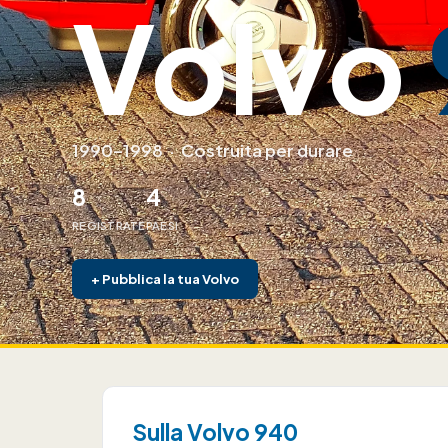
Volvo
1990–1998
·
Costruita per durare
8
4
REGISTRATE
PAESI
+
Pubblica la tua Volvo
Sulla Volvo 940