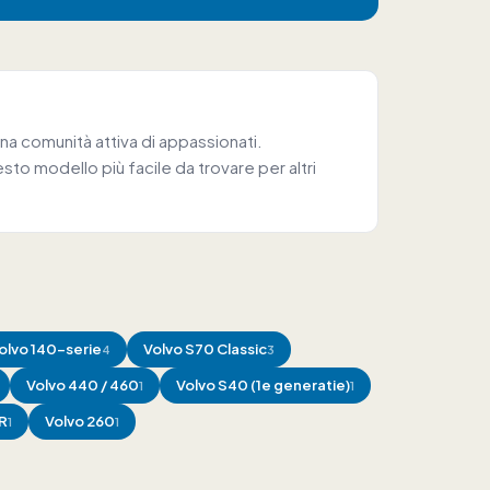
a comunità attiva di appassionati.
o modello più facile da trovare per altri
olvo
140-serie
Volvo
S70 Classic
4
3
Volvo
440 / 460
Volvo
S40 (1e generatie)
1
1
R
Volvo
260
1
1