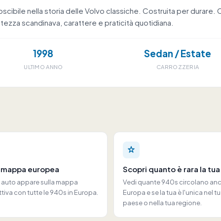
oscibile nella storia delle Volvo classiche. Costruita per durar
tezza scandinava, carattere e praticità quotidiana.
1998
Sedan / Estate
ULTIMO ANNO
CARROZZERIA
a mappa europea
Scopri quanto è rara la tua
a auto appare sulla mappa
Vedi quante 940s circolano anc
ttiva con tutte le 940s in Europa.
Europa e se la tua è l'unica nel t
paese o nella tua regione.