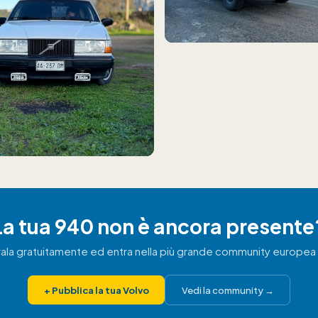
La tua 940 non è ancora presente
rala gratuitamente ed entra nella più grande community europea 
+
Pubblica la tua Volvo
Vedi la community
→