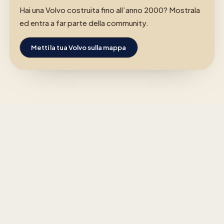
Hai una Volvo costruita fino all’anno 2000? Mostrala
ed entra a far parte della community.
Metti la tua Volvo sulla mappa
Clicca su un'auto e invia un
SOLO MEMBRI
messaggio direttamente al
proprietario.
Per mantenere tutto personale e
sicuro, solo i membri connessi
possono inviare e ricevere messaggi.
Vai al tuo profilo per vedere i messaggi.