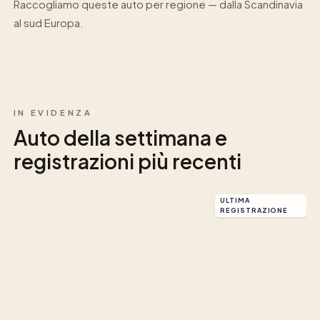
Raccogliamo queste auto per regione — dalla Scandinavia
al sud Europa.
IN EVIDENZA
Auto della settimana e
Volvo
Volvo
registrazioni più recenti
850
240
1995
1989
AUTO DELLA SETTIMANA
ULTIMA
REGISTRAZIONE
Una nuova auto ogni lunedì
Volvo
Amazon
Volvo
/
Volvo
PV444
120-
Duett
/