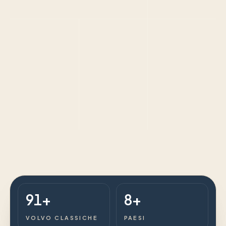
serie
(PV445)
PV544
1966
1967
1962
91+
8+
VOLVO CLASSICHE
PAESI