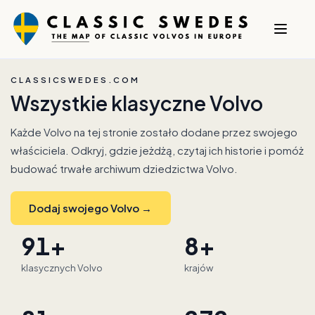
CLASSICSWEDES.COM
Wszystkie klasyczne Volvo
Każde Volvo na tej stronie zostało dodane przez swojego
właściciela. Odkryj, gdzie jeżdżą, czytaj ich historie i pomóż
budować trwałe archiwum dziedzictwa Volvo.
Dodaj swojego Volvo →
91+
8+
klasycznych Volvo
krajów