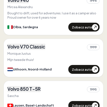
Volvo 940
1994
2
Jedyny w
Sardegna
Mircea Alexandru
Bought to drift, used for adventures. I use it as a camper also
Proud owner for over 6 years now
Zobacz auto
Olbia, Sardegna
1
Volvo V70 Classic
1999
1
Monique Justus
Mijn tweede thuis!
Zobacz auto
Uithoorn, Noord-Holland
2
Volvo 850 T-5R
Pierwszy w
Basel-Landschaft
1995
2
Jedyny w
Basel-Landschaft
Sascha
Zobacz auto
Lausen, Basel-Landschaft