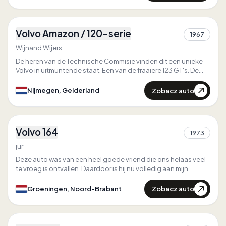
4
Volvo Amazon / 120-serie
1967
1
Wijnand Wijers
De heren van de Technische Commisie vinden dit een unieke
Volvo in uitmuntende staat. Een van de fraaiere 123 GT's. De
Volvo is oorspronkelijk in Zwitserland geleverd in 1967. En sinds
de 70e jaren ingevoerd in Nederland. Ik ben de 3e eigenaar, en
Zobacz auto
Nijmegen, Gelderland
heb een aantal aanpassingen aangebracht.
4
Volvo 164
1973
1
jur
Deze auto was van een heel goede vriend die ons helaas veel
te vroeg is ontvallen. Daardoor is hij nu volledig aan mijn
zorgen toevertrouwd
Zobacz auto
Groeningen, Noord-Brabant
1