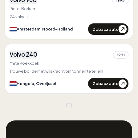
1995
1
Pieter Borkent
24 valves
Zobacz auto
Amsterdam, Noord-Holland
1
Volvo 240
1991
1
Ymte Koekkoek
Trouwe bolide met wilskracht om tonnen te tellen!
Zobacz auto
Hengelo, Overijssel