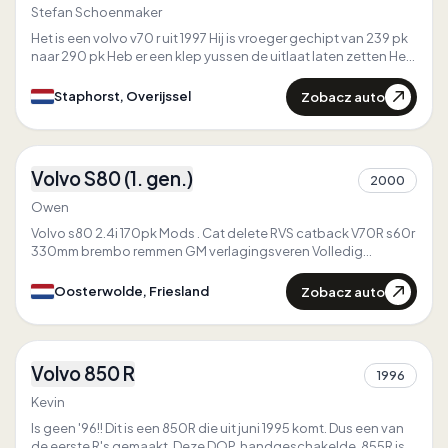
Stefan Schoenmaker
Het is een volvo v70 r uit 1997 Hij is vroeger gechipt van 239 pk
naar 290 pk Heb er een klep yussen de uitlaat laten zetten Heb
de auto nu ongeveer een jaar op luchtvering staan
Zobacz auto
Staphorst, Overijssel
3
Volvo S80 (1. gen.)
2000
1
Owen
Volvo s80 2.4i 170pk Mods . Cat delete RVS catback V70R s60r
330mm brembo remmen GM verlagingsveren Volledig
powerflex bussen
Zobacz auto
Oosterwolde, Friesland
4
Volvo 850 R
Pierwszy w
Friesland
1996
3
Kevin
Is geen '96!! Dit is een 850R die uit juni 1995 komt. Dus een van
de eerste R's gemaakt. Deze DOP, handgeschakelde, 855R is