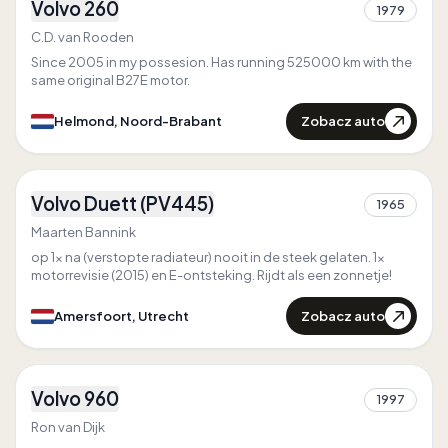
Volvo 260
1979
2
C.D. van Rooden
Since 2005 in my possesion. Has running 525000 km with the
same original B27E motor.
Zobacz auto
Helmond, Noord-Brabant
3
Volvo Duett (PV445)
1965
1
Maarten Bannink
op 1x na (verstopte radiateur) nooit in de steek gelaten. 1x
motorrevisie (2015) en E-ontsteking. Rijdt als een zonnetje!
Zobacz auto
Amersfoort, Utrecht
1
Volvo 960
1997
1
Ron van Dijk