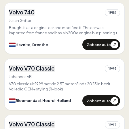
Volvo 740
1985
1
Julian Gritter
Bought it as a original car and modified it. The car was
imported from france and has a b200e engine but planning to
swap it to a b230fk
Zobacz auto
Havelte, Drenthe
3
Volvo V70 Classic
1999
1
Johannes vB
V70 classic uit 1999 met de 2.5T motor Sinds 2023 in bezit
Volledig OEM+ styling (R-look)
Zobacz auto
Bloemendaal, Noord-Holland
4
Volvo V70 Classic
1997
2