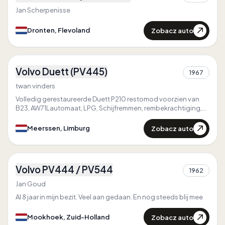
Jedyny w
Flevoland
Jan Scherpenisse
Zobacz auto
Dronten, Flevoland
4
Volvo Duett (PV445)
1967
1
twan vinders
Volledig gerestaureerde Duett P210 restomod voorzien van
B23, AW71Lautomaat, LPG, Schijfremmen, rembekrachtiging,
electrische stuurbekrachtiging, schuifdak, popout achterste
zijramen, trekhaak, centrale vergrendeling met alarm.
Zobacz auto
Meerssen, Limburg
3
Volvo PV444 / PV544
1962
1
Jan Goud
Al 8 jaar in mijn bezit. Veel aan gedaan. En nog steeds blij mee
Zobacz auto
Mookhoek, Zuid-Holland