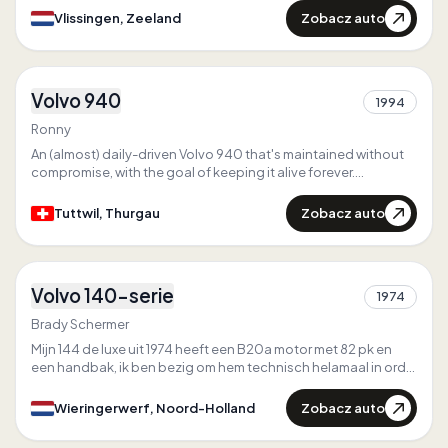
Zobacz auto
Vlissingen, Zeeland
3
Volvo 940
Pierwszy w
Thurgau
1994
1
Jedyny w
Thurgau
Ronny
An (almost) daily-driven Volvo 940 that's maintained without
compromise, with the goal of keeping it alive forever.
380.000km B230FT / M90 / 1041 Axle
Zobacz auto
Tuttwil, Thurgau
1
Volvo 140-serie
1974
1
Brady Schermer
Mijn 144 de luxe uit 1974 heeft een B20a motor met 82 pk en
een handbak, ik ben bezig om hem technisch helamaal in orde
te brengen en om hem in een sweeds/Amerikaanse style op te
bouwen wat inhoud lampjes periode correcte velgen,
Zobacz auto
Wieringerwerf, Noord-Holland
emblemen en andere opties en patina.
3