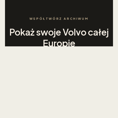
WSPÓŁTWÓRZ ARCHIWUM
Pokaż swoje Volvo całej
Europie
Dołącz do rosnącej społeczności Volvo —
dodaj bezpłatnie swoje Volvo wyprodukowane
do 2000 roku
Gotowe w 2 minuty