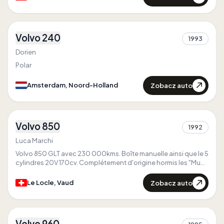
2
Volvo 240
1993
1
Dorien
Polar
Zobacz auto
Amsterdam, Noord-Holland
4
Volvo 850
Pierwszy w
Szwajcaria
1992
3
Pierwszy w
Vaud
Luca Marchi
Jedyny w
Vaud
Volvo 850 GLT avec 230 000kms. Boîte manuelle ainsi que le 5
cylindres 20V 170cv. Complétement d'origine hormis les "Mud
flaps".
Zobacz auto
Le Locle, Vaud
1
Volvo 960