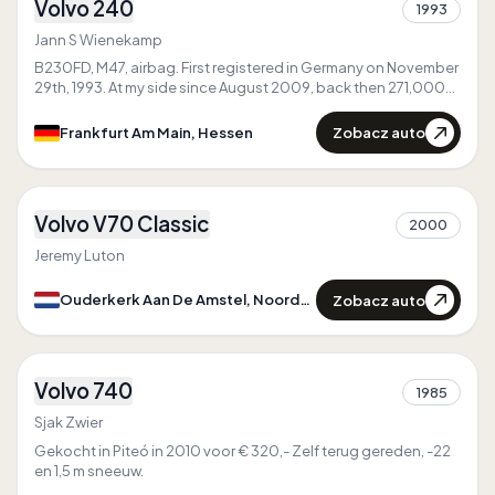
Volvo 240
Pierwszy w
Hessen
1993
1
Jedyny w
Hessen
Jann S Wienekamp
B230FD, M47, airbag. First registered in Germany on November
29th, 1993. At my side since August 2009, back then 271,000
km, now way more than 420,000 km. The only thing I believe in
is my Volvo.
Zobacz auto
Frankfurt Am Main, Hessen
3
Volvo V70 Classic
2000
1
Jeremy Luton
Zobacz auto
Ouderkerk Aan De Amstel, Noord-Holland
2
Volvo 740
Pierwszy w
Zeeland
1985
1
Jedyny w
Zeeland
Sjak Zwier
Gekocht in Piteó in 2010 voor € 320,- Zelf terug gereden, -22
en 1,5 m sneeuw.