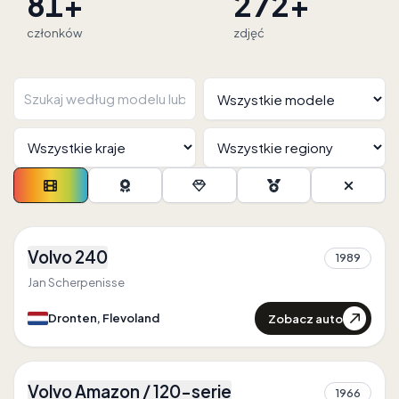
81+
272+
członków
zdjęć
2
Volvo 240
Pierwszy w
Flevoland
1989
0
Jedyny w
Flevoland
Jan Scherpenisse
Zobacz auto
Dronten, Flevoland
4
Volvo Amazon / 120-serie
Pierwszy w
Flevoland
1966
0