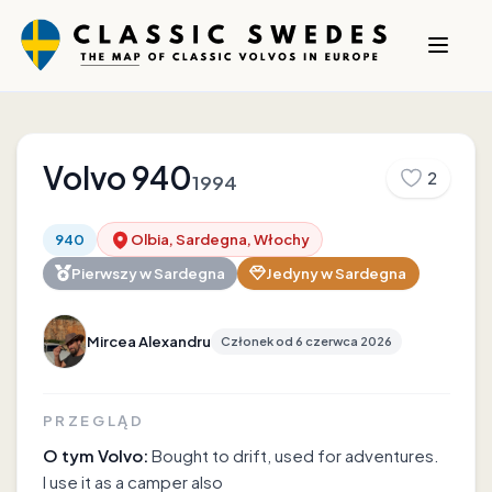
Volvo
940
2
1994
940
Olbia, Sardegna, Włochy
Pierwszy w
Sardegna
Jedyny w
Sardegna
Mircea Alexandru
Członek od
6 czerwca 2026
PRZEGLĄD
O tym Volvo:
Bought to drift, used for adventures.
I use it as a camper also