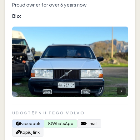
Proud owner for over 6 years now
Bio:
1
/
1
UDOSTĘPNIJ TEGO VOLVO
Facebook
WhatsApp
E-mail
Kopiuj link