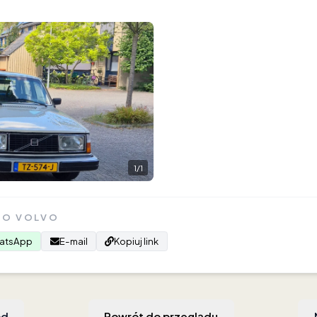
1
/
1
GO VOLVO
atsApp
E-mail
Kopiuj link
ód
Powrót do przeglądu