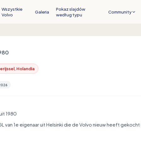
Wszystkie
Pokaz slajdów
Galeria
Community
Volvo
według typu
980
erijssel, Holandia
 2026
uit 1980
GL van 1e eigenaar uit Helsinki die de Volvo nieuw heeft gekocht 