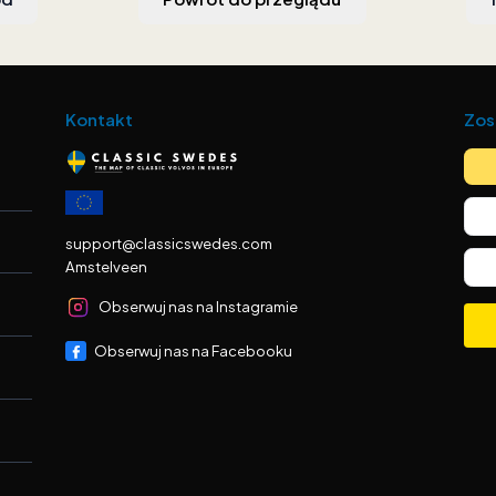
Kontakt
Zos
support@classicswedes.com
Amstelveen
Obserwuj nas na Instagramie
Obserwuj nas na Facebooku