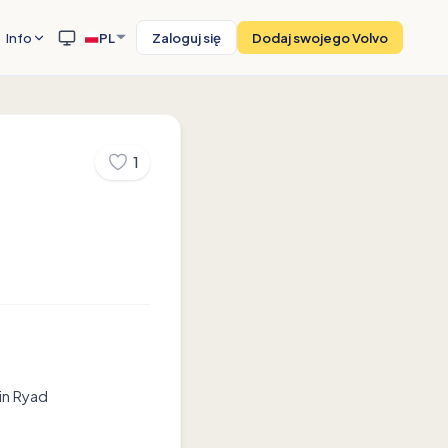
Info
PL
Zaloguj się
Dodaj swojego Volvo
1
in Ryad