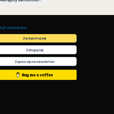
tań członkiem
Zarejestruj się
Zaloguj się
Zapisz się na newsletter
Buy me a coffee