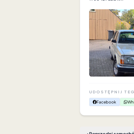
UDOSTĘPNIJ TE
Facebook
Wh
‹
Poprzedni samoch