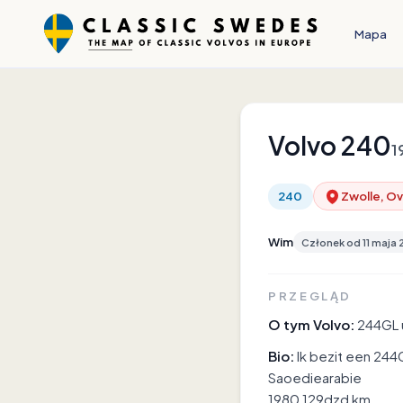
Mapa
Volvo
240
1
240
Zwolle, Ov
Wim
Członek od
11 maja
PRZEGLĄD
O tym Volvo:
244GL 
Bio:
Ik bezit een 244
Saoediearabie
1980 129dzd km