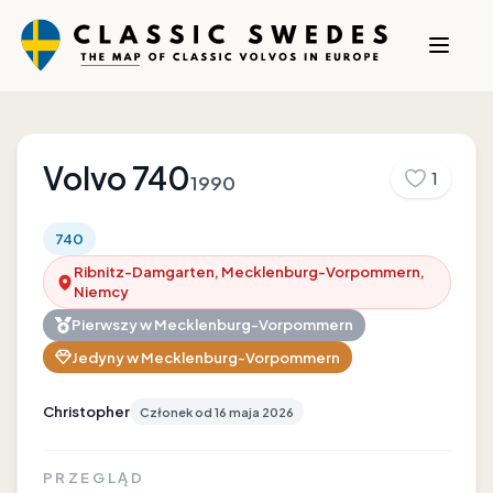
Volvo
740
1
1990
740
Ribnitz-Damgarten, Mecklenburg-Vorpommern,
Niemcy
Pierwszy w
Mecklenburg-Vorpommern
Jedyny w
Mecklenburg-Vorpommern
Christopher
Członek od
16 maja 2026
PRZEGLĄD