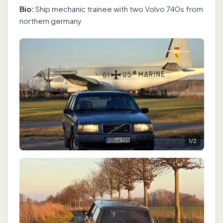
Bio:
Ship mechanic trainee with two Volvo 740s from
northern germany
1
/
2