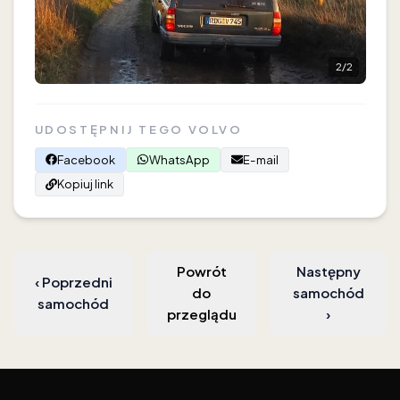
2
/
2
UDOSTĘPNIJ TEGO VOLVO
Facebook
WhatsApp
E-mail
Kopiuj link
Powrót
Następny
‹
Poprzedni
do
samochód
samochód
przeglądu
›