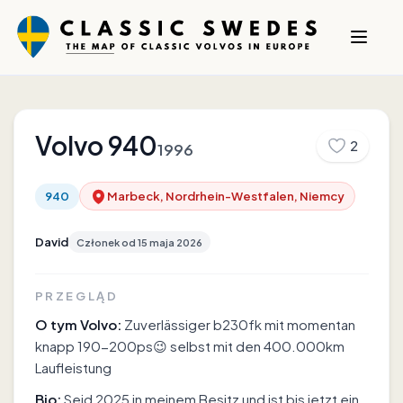
Volvo
940
2
1996
940
Marbeck, Nordrhein-Westfalen, Niemcy
David
Członek od
15 maja 2026
PRZEGLĄD
O tym Volvo:
Zuverlässiger b230fk mit momentan
knapp 190-200ps😉 selbst mit den 400.000km
Laufleistung
Bio:
Seid 2025 in meinem Besitz und ist bis jetzt ein