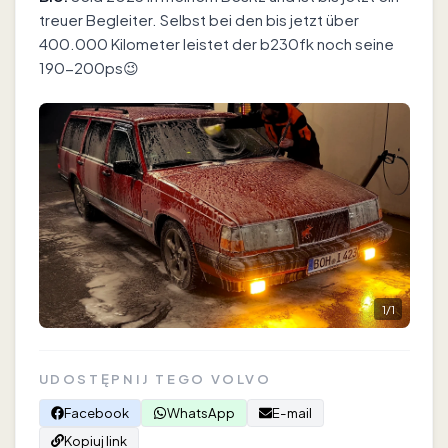
treuer Begleiter. Selbst bei den bis jetzt über
400.000 Kilometer leistet der b230fk noch seine
190-200ps😉
1
/
1
UDOSTĘPNIJ TEGO VOLVO
Facebook
WhatsApp
E-mail
Kopiuj link