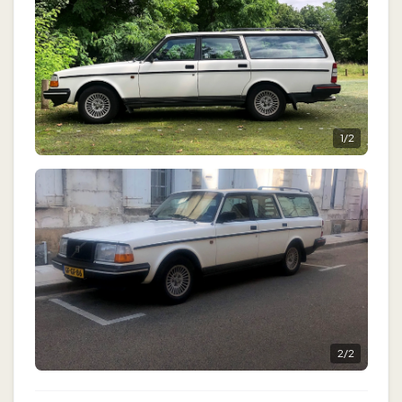
1
/
2
2
/
2