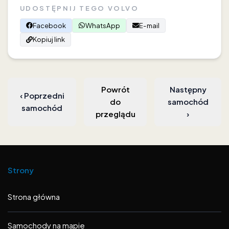
UDOSTĘPNIJ TEGO VOLVO
Facebook
WhatsApp
E-mail
Kopiuj link
Powrót
Następny
‹
Poprzedni
do
samochód
samochód
przeglądu
›
Strony
Strona główna
Samochody na mapie