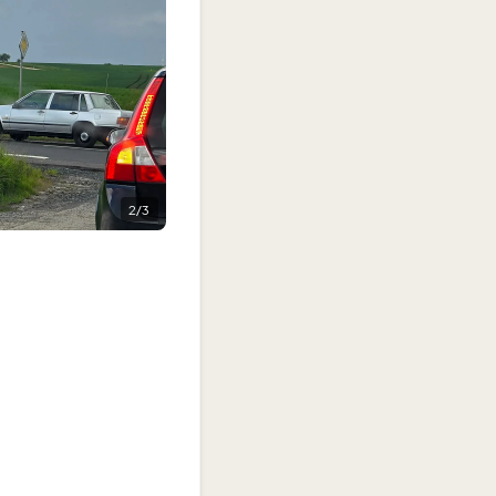
2
/
3