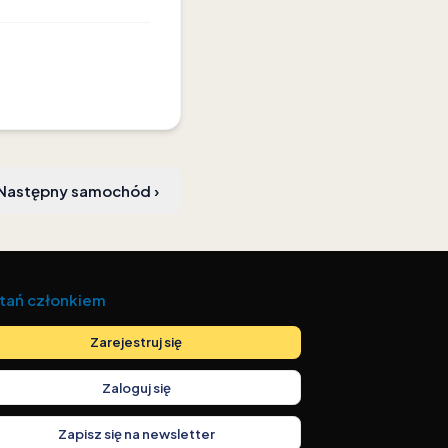
Następny samochód
›
tań członkiem
Zarejestruj się
Zaloguj się
Zapisz się na newsletter