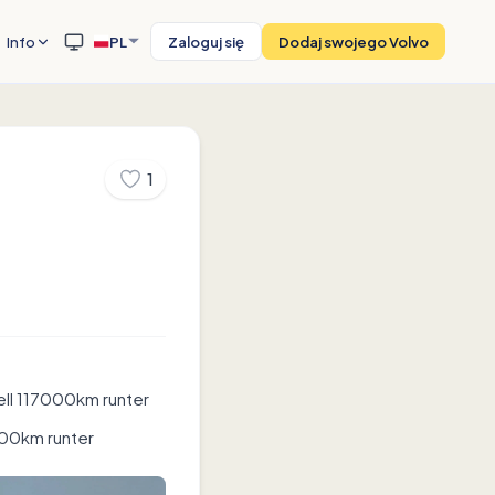
Info
PL
Zaloguj się
Dodaj swojego Volvo
1
uell 117000km runter
7000km runter