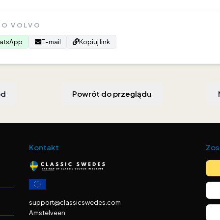
GO VOLVO
atsApp
E-mail
Kopiuj link
ód
Powrót do przeglądu
Kontakt
Zos
support@classicswedes.com
Amstelveen