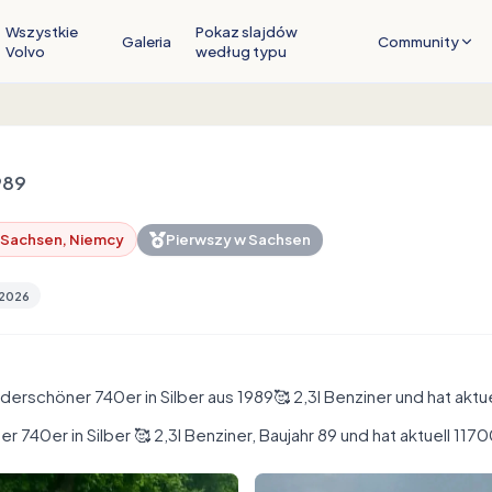
Wszystkie
Pokaz slajdów
Galeria
Community
Volvo
według typu
989
 Sachsen, Niemcy
Pierwszy w
Sachsen
 2026
derschöner 740er in Silber aus 1989🥰 2,3l Benziner und hat akt
 740er in Silber 🥰 2,3l Benziner, Baujahr 89 und hat aktuell 11