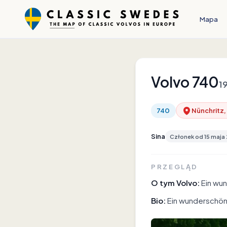
Mapa
Volvo
740
1
740
Nünchritz,
Sina
Członek od
15 maja
PRZEGLĄD
O tym Volvo:
Ein wun
Bio:
Ein wunderschöner