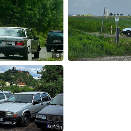
1
/
3
3
/
3