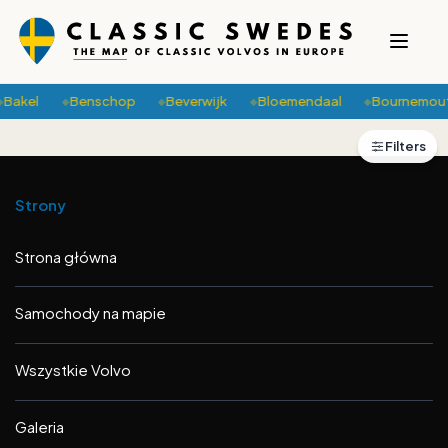
Bakel
Benschop
Beverwijk
Bloemendaal
Bournemout
◆
◆
◆
◆
+
Filters
2
−
Strony
Strona główna
Samochody na mapie
Wszystkie Volvo
Galeria