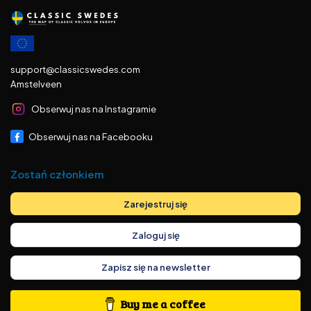
support@classicswedes.com
Amstelveen
Obserwuj nas na Instagramie
Obserwuj nas na Facebooku
Zostań członkiem
Zarejestruj się
Zaloguj się
Zapisz się na newsletter
Buy me a coffee