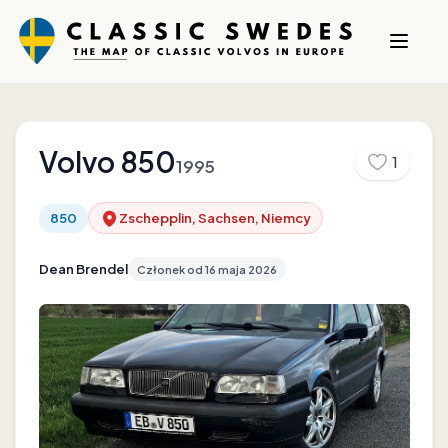
Volvo
850
1
1995
850
Zschepplin, Sachsen, Niemcy
Dean Brendel
Członek od
16 maja 2026