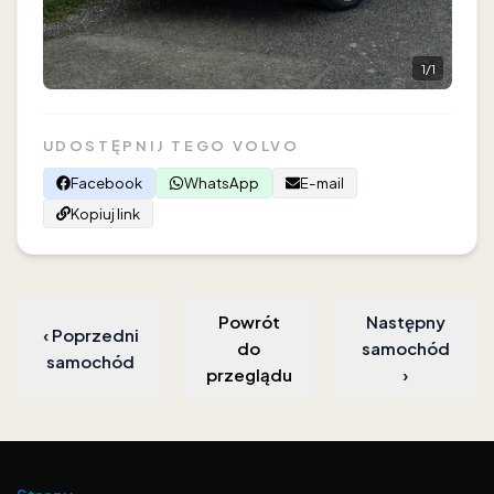
1
/
1
UDOSTĘPNIJ TEGO VOLVO
Facebook
WhatsApp
E-mail
Kopiuj link
Powrót
Następny
‹
Poprzedni
do
samochód
samochód
przeglądu
›