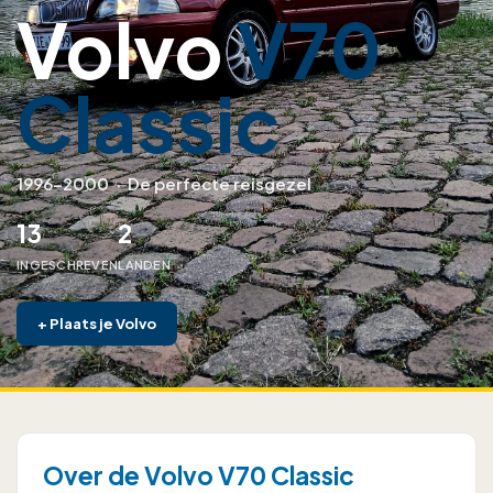
Volvo
V70
Classic
1996–2000
·
De perfecte reisgezel
13
2
INGESCHREVEN
LANDEN
+
Plaats je Volvo
Over de Volvo V70 Classic