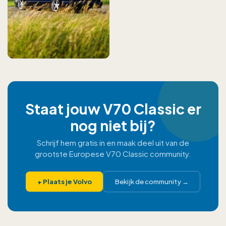
Staat jouw V70 Classic er
nog niet bij?
Schrijf hem gratis in en maak deel uit van de
grootste Europese V70 Classic community.
+
Plaats je Volvo
Bekijk de community
→