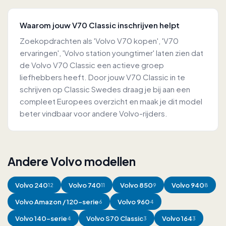
Waarom jouw V70 Classic inschrijven helpt
Zoekopdrachten als 'Volvo V70 kopen', 'V70
ervaringen', 'Volvo station youngtimer' laten zien dat
de Volvo V70 Classic een actieve groep
liefhebbers heeft. Door jouw V70 Classic in te
schrijven op Classic Swedes draag je bij aan een
compleet Europees overzicht en maak je dit model
beter vindbaar voor andere Volvo-rijders.
Andere Volvo modellen
Volvo
240
Volvo
740
Volvo
850
Volvo
940
12
11
9
8
Volvo
Amazon / 120-serie
Volvo
960
6
4
Volvo
140-serie
Volvo
S70 Classic
Volvo
164
4
3
3