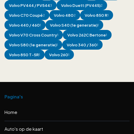
Volvo
PV444 / PV544
Volvo
Duett (PV445)
3
2
Volvo
C70 Coupé
Volvo
480
Volvo
850 R
2
2
1
Volvo
440 / 460
Volvo
S40 (1e generatie)
1
1
Volvo
V70 Cross Country
Volvo
262C Bertone
1
1
Volvo
S80 (1e generatie)
Volvo
340 / 360
1
1
Volvo
850 T-5R
Volvo
260
1
1
Pagina's
Home
Auto's op de kaart