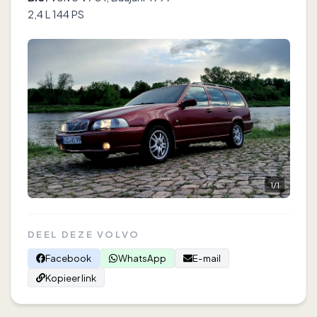
2,4 L 144 PS
1
/
1
DEEL DEZE VOLVO
Facebook
WhatsApp
E-mail
Kopieer link