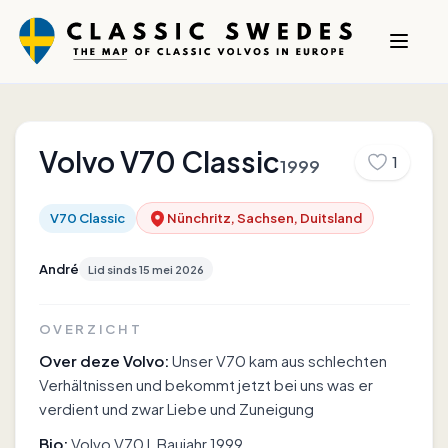
Volvo
V70 Classic
1
1999
V70 Classic
Nünchritz, Sachsen, Duitsland
André
Lid sinds
15 mei 2026
OVERZICHT
Over deze Volvo:
Unser V70 kam aus schlechten
Verhältnissen und bekommt jetzt bei uns was er
verdient und zwar Liebe und Zuneigung
Bio:
Volvo V70 I, Baujahr 1999