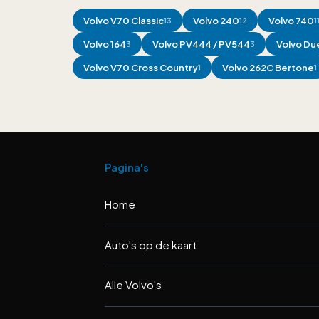
Volvo
V70 Classic
Volvo
240
Volvo
740
13
12
1
Volvo
164
Volvo
PV444 / PV544
Volvo
Due
3
3
Volvo
V70 Cross Country
Volvo
262C Bertone
1
1
Pagina's
Home
Auto's op de kaart
Alle Volvo's