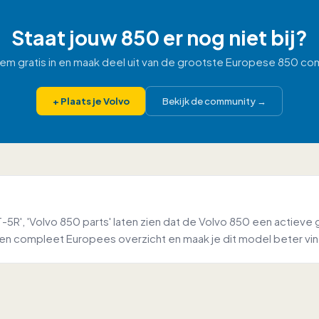
Staat jouw 850 er nog niet bij?
 hem gratis in en maak deel uit van de grootste Europese 850 co
+
Plaats je Volvo
Bekijk de community
→
5R', 'Volvo 850 parts' laten zien dat de Volvo 850 een actieve
 een compleet Europees overzicht en maak je dit model beter vin