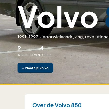
Volvo
1991–1997
·
Voorwielaandrijving, revolutiona
9
4
INGESCHREVEN
LANDEN
+
Plaats je Volvo
Over de Volvo 850