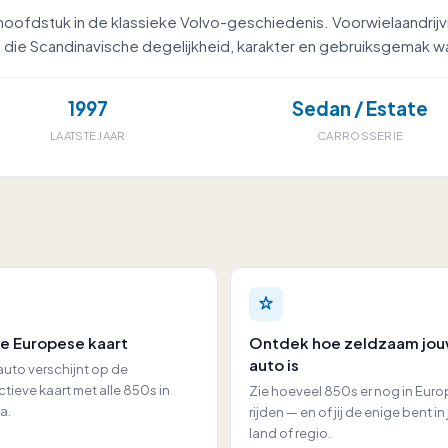
oofdstuk in de klassieke Volvo-geschiedenis. Voorwielaandrijvin
s die Scandinavische degelijkheid, karakter en gebruiksgemak 
1997
Sedan / Estate
LAATSTE JAAR
CARROSSERIE
e Europese kaart
Ontdek hoe zeldzaam jo
auto is
uto verschijnt op de
ctieve kaart met alle 850s in
Zie hoeveel 850s er nog in Eur
a.
rijden — en of jij de enige bent i
land of regio.