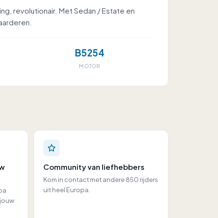
g, revolutionair. Met Sedan / Estate en
waarderen.
B5254
MOTOR
uw
Community van liefhebbers
Kom in contact met andere 850 rijders
uit heel Europa.
opa
n jouw