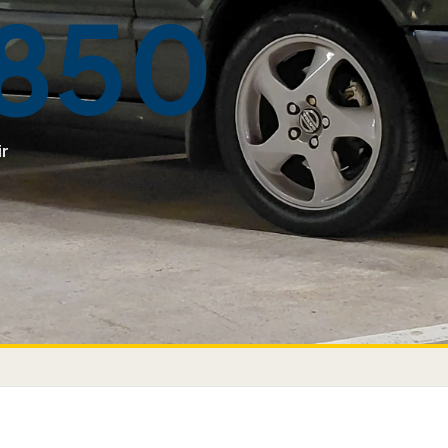
850
ir