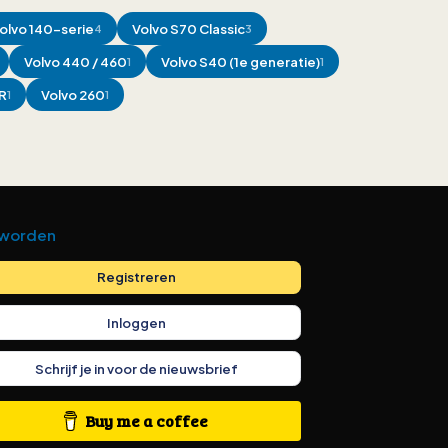
olvo
140-serie
Volvo
S70 Classic
4
3
Volvo
440 / 460
Volvo
S40 (1e generatie)
1
1
R
Volvo
260
1
1
 worden
Registreren
Inloggen
Schrijf je in voor de nieuwsbrief
Buy me a coffee