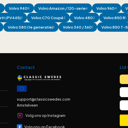
Volvo
940
Volvo
Amazon / 120-serie
Volvo
960
V
1
8
6
4
tt (PV445)
Volvo
C70 Coupé
Volvo
480
Volvo
850 R
2
2
2
1
Volvo
S80 (1e generatie)
Volvo
340 / 360
Volvo
850 T-5
1
1
Contact
Lid
support@classicswedes.com
Amstelveen
Volg ons op Instagram
Volg ons op Facebook