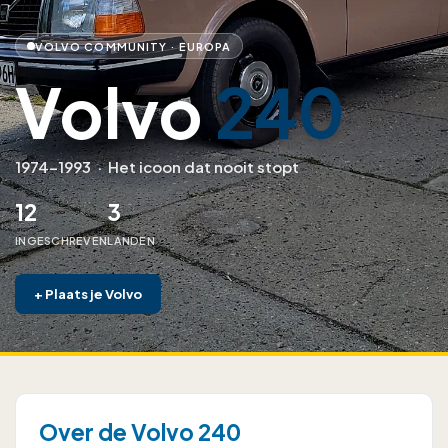
VOLVO COMMUNITY · EUROPA
Volvo
240
1974–1993
·
Het icoon dat nooit stopt
12
3
INGESCHREVEN
LANDEN
+
Plaats je Volvo
Over de Volvo 240