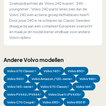
Zoekopdrachten als 'Volvo 240 kopen', '240
youngtimer', 'Volvo 240 parts' laten zien dat de
Volvo 240 een actieve groep liefhebbers heeft.
Door jouw 240 in te schrijven op Classic Swedes
draag je bij aan een compleet Europees overzicht
en maak je dit model beter vindbaar voor andere
Volvo-rijders.
Andere Volvo modellen
Volvo
V70 Classic
Volvo
740
Volvo
850
13
11
9
Volvo
940
Volvo
Amazon / 120-serie
Volvo
960
8
6
4
Volvo
140-serie
Volvo
S70 Classic
Volvo
164
4
3
3
Volvo
PV444 / PV544
Volvo
Duett (PV445)
3
2
Volvo
C70 Coupé
Volvo
480
Volvo
850 R
2
2
1