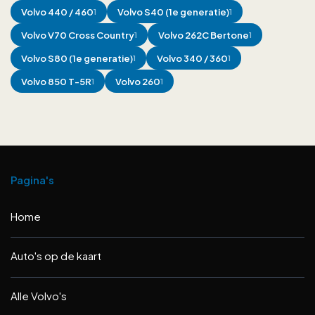
Volvo
440 / 460
Volvo
S40 (1e generatie)
1
1
Volvo
V70 Cross Country
Volvo
262C Bertone
1
1
Volvo
S80 (1e generatie)
Volvo
340 / 360
1
1
Volvo
850 T-5R
Volvo
260
1
1
Pagina's
Home
Auto's op de kaart
Alle Volvo's