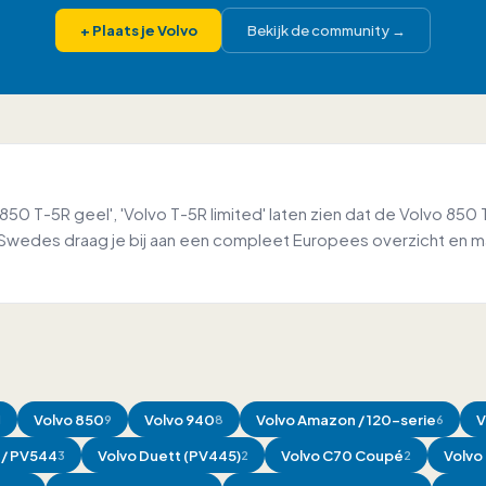
+
Plaats je Volvo
Bekijk de community
→
50 T-5R geel', 'Volvo T-5R limited' laten zien dat de Volvo 85
c Swedes draag je bij aan een compleet Europees overzicht en m
Volvo
850
Volvo
940
Volvo
Amazon / 120-serie
V
1
9
8
6
/ PV544
Volvo
Duett (PV445)
Volvo
C70 Coupé
Volvo
3
2
2