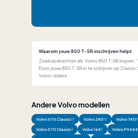
Waarom jouw 850 T-5R inschrijven helpt
Zoekopdrachten als 'Volvo 850 T-5R kopen', '8
Door jouw 850 T-5R in te schrijven op Classi
Volvo-rijders.
Andere Volvo modellen
Volvo
V70 Classic
Volvo
240
Volvo
740
13
12
1
Volvo
S70 Classic
Volvo
164
Volvo
PV444 
3
3