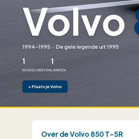
Volvo
1994–1995
·
De gele legende uit 1995
1
1
INGESCHREVEN
LANDEN
+
Plaats je Volvo
Over de Volvo 850 T-5R