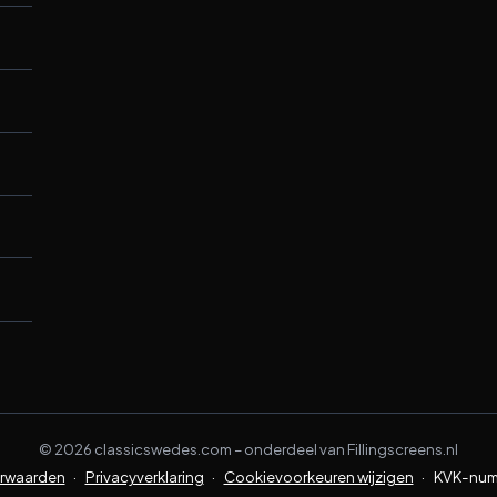
©
2026
classicswedes.com –
onderdeel van
Fillingscreens.nl
rwaarden
·
Privacyverklaring
·
Cookievoorkeuren wijzigen
·
KVK-num