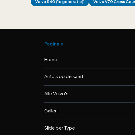
Volvo
S40 (1e generatie)
Volvo
V70 Cross Cou
1
Pagina's
Home
Auto's op de kaart
Alle Volvo's
Gallerij
Slide per Type