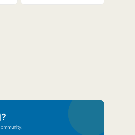
j?
 community.