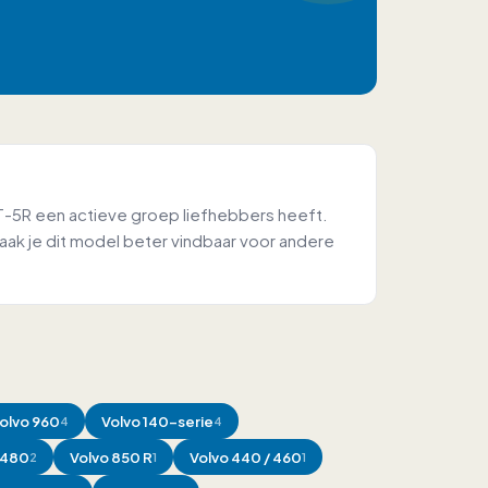
0 T-5R een actieve groep liefhebbers heeft.
aak je dit model beter vindbaar voor andere
olvo
960
Volvo
140-serie
4
4
480
Volvo
850 R
Volvo
440 / 460
2
1
1