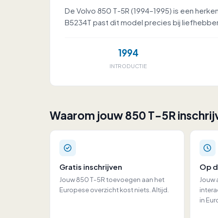
De Volvo 850 T-5R (1994–1995) is een herken
B5234T past dit model precies bij liefhebbe
1994
INTRODUCTIE
Waarom jouw 850 T-5R inschrij
Gratis inschrijven
Op d
Jouw 850 T-5R toevoegen aan het
Jouw a
Europese overzicht kost niets. Altijd.
intera
in Eur