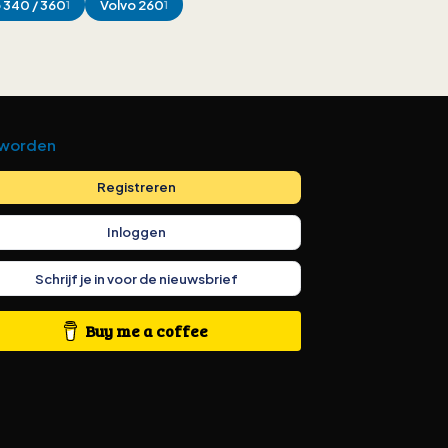
o
340 / 360
Volvo
260
1
1
 worden
Registreren
Inloggen
Schrijf je in voor de nieuwsbrief
Buy me a coffee