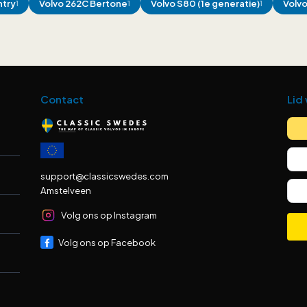
ntry
Volvo
262C Bertone
Volvo
S80 (1e generatie)
Volv
1
1
1
Contact
Lid
support@classicswedes.com
Amstelveen
Volg ons op Instagram
Volg ons op Facebook