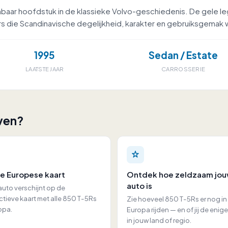
baar hoofdstuk in de klassieke Volvo-geschiedenis. De gele le
rs die Scandinavische degelijkheid, karakter en gebruiksgemak
1995
Sedan / Estate
LAATSTE JAAR
CARROSSERIE
ven?
e Europese kaart
Ontdek hoe zeldzaam jo
auto is
uto verschijnt op de
ctieve kaart met alle 850 T-5Rs
Zie hoeveel 850 T-5Rs er nog in
opa.
Europa rijden — en of jij de enig
in jouw land of regio.