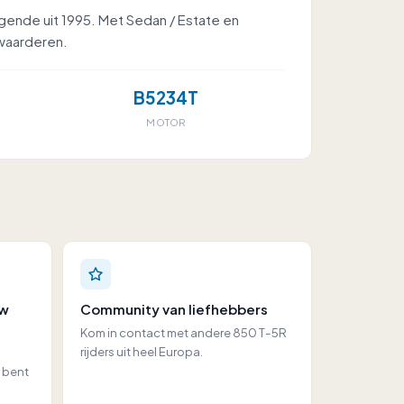
gende uit 1995. Met Sedan / Estate en
 waarderen.
B5234T
MOTOR
uw
Community van liefhebbers
Kom in contact met andere 850 T-5R
rijders uit heel Europa.
e bent