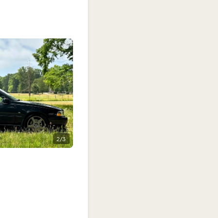
2
/
3