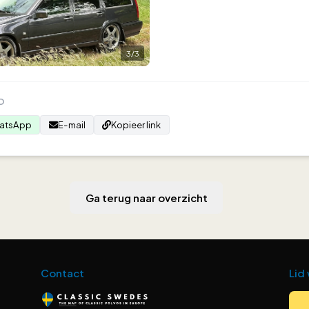
3
/
3
O
atsApp
E-mail
Kopieer link
Ga terug naar overzicht
Contact
Lid