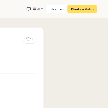
NL
Inloggen
Plaats je Volvo
1