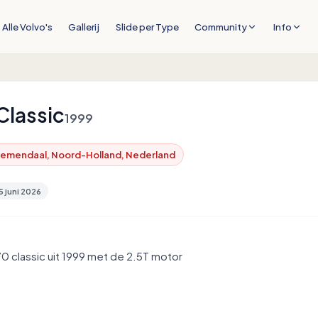
Alle Volvo's
Gallerij
Slide per Type
Community
Info
Classic
1999
oemendaal, Noord-Holland, Nederland
5 juni 2026
0 classic uit 1999 met de 2.5T motor