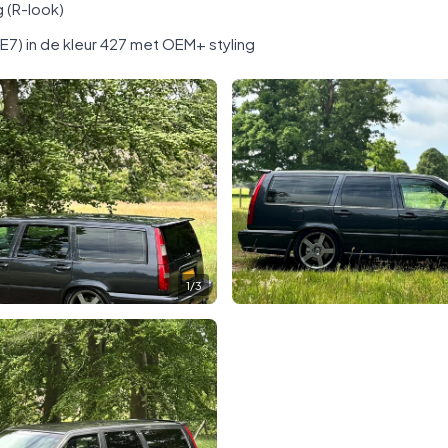
 (R-look)
E7) in de kleur 427 met OEM+ styling
1
/
3