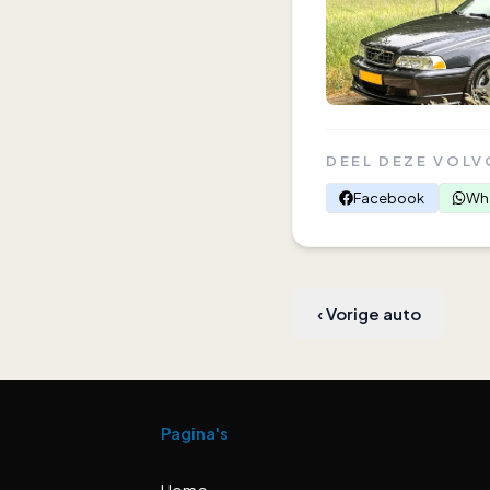
DEEL DEZE VOLV
Facebook
Wh
‹
Vorige auto
Pagina's
Home