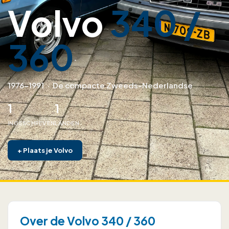
Volvo
340 /
360
1976–1991
·
De compacte Zweeds-Nederlandse
1
1
INGESCHREVEN
LANDEN
+
Plaats je Volvo
Over de Volvo 340 / 360