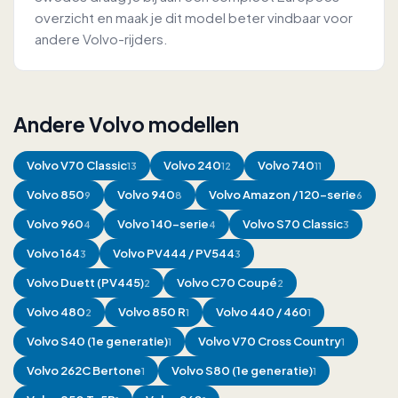
overzicht en maak je dit model beter vindbaar voor
andere Volvo-rijders.
Andere Volvo modellen
Volvo
V70 Classic
Volvo
240
Volvo
740
13
12
11
Volvo
850
Volvo
940
Volvo
Amazon / 120-serie
9
8
6
Volvo
960
Volvo
140-serie
Volvo
S70 Classic
4
4
3
Volvo
164
Volvo
PV444 / PV544
3
3
Volvo
Duett (PV445)
Volvo
C70 Coupé
2
2
Volvo
480
Volvo
850 R
Volvo
440 / 460
2
1
1
Volvo
S40 (1e generatie)
Volvo
V70 Cross Country
1
1
Volvo
262C Bertone
Volvo
S80 (1e generatie)
1
1