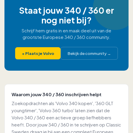
Staat jouw 340 / 360 er
nog niet bij?
Schrijf hem gratis in en maak deel uit van de
grootste Europese 340 / 360 community.
+
Plaats je Volvo
Bekijk de community
→
Waarom jouw 340 / 360 inschrijven helpt
Zoekopdrachten als 'Volvo 340 kopen', '360 GLT
youngtimer', 'Volvo 360 turbo' laten zien dat de
Volvo 340 / 360 een actieve groep liefhebbers
heeft. Door jouw 340 / 360 in te schrijven op Classic
Swedes draag je bij aan een compleet Europees