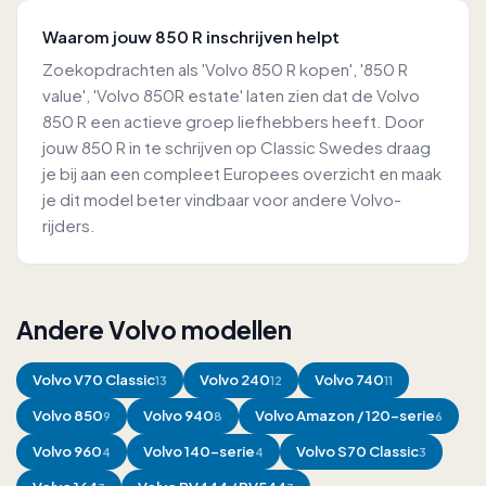
Waarom jouw 850 R inschrijven helpt
Zoekopdrachten als 'Volvo 850 R kopen', '850 R
value', 'Volvo 850R estate' laten zien dat de Volvo
850 R een actieve groep liefhebbers heeft. Door
jouw 850 R in te schrijven op Classic Swedes draag
je bij aan een compleet Europees overzicht en maak
je dit model beter vindbaar voor andere Volvo-
rijders.
Andere Volvo modellen
Volvo
V70 Classic
Volvo
240
Volvo
740
13
12
11
Volvo
850
Volvo
940
Volvo
Amazon / 120-serie
9
8
6
Volvo
960
Volvo
140-serie
Volvo
S70 Classic
4
4
3