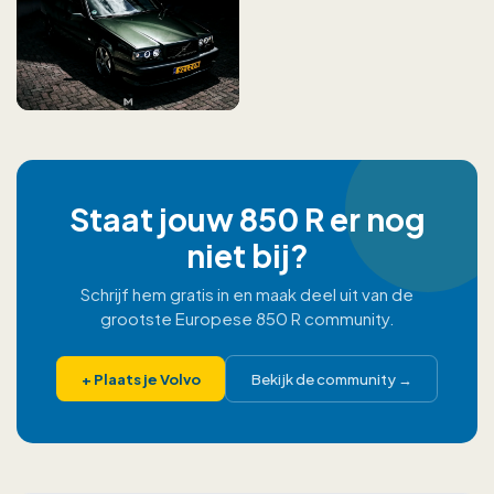
Staat jouw 850 R er nog
niet bij?
Schrijf hem gratis in en maak deel uit van de
grootste Europese 850 R community.
+
Plaats je Volvo
Bekijk de community
→