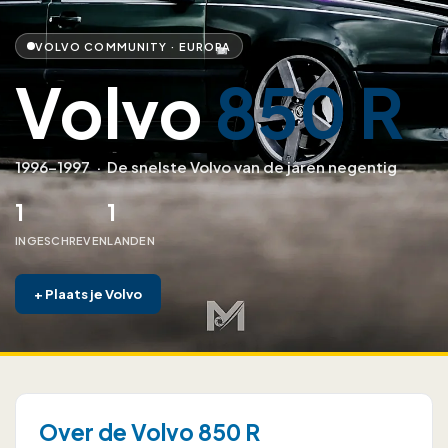
VOLVO COMMUNITY · EUROPA
Volvo
850 R
1996–1997
·
De snelste Volvo van de jaren negentig
1
1
INGESCHREVEN
LANDEN
+
Plaats je Volvo
Over de Volvo 850 R