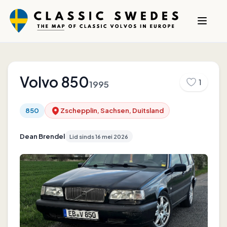
Volvo
850
1
1995
850
Zschepplin, Sachsen, Duitsland
Dean Brendel
Lid sinds
16 mei 2026