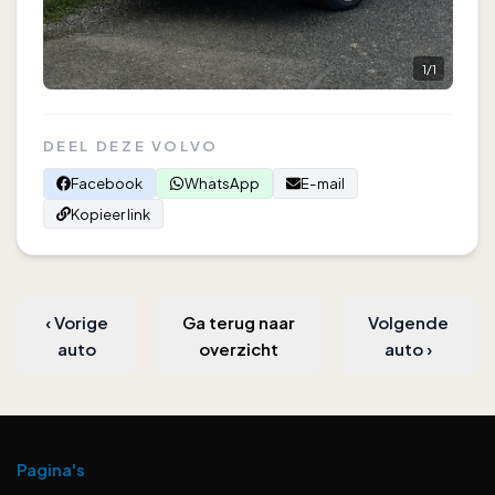
1
/
1
DEEL DEZE VOLVO
Facebook
WhatsApp
E-mail
Kopieer link
‹
Vorige
Ga terug naar
Volgende
auto
overzicht
auto
›
Pagina's