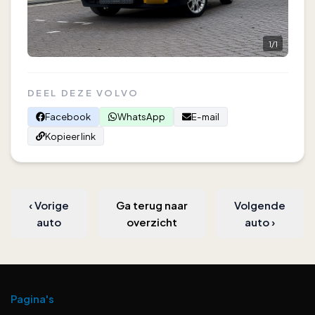
1
/
1
DEEL DEZE VOLVO
Facebook
WhatsApp
E-mail
Kopieer link
‹
Vorige
Ga terug naar
Volgende
auto
overzicht
auto
›
Pagina's