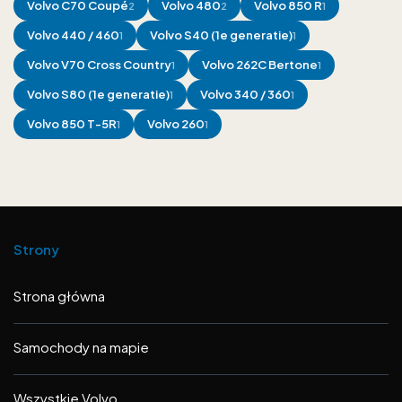
Volvo
C70 Coupé
Volvo
480
Volvo
850 R
2
2
1
Volvo
440 / 460
Volvo
S40 (1e generatie)
1
1
Volvo
V70 Cross Country
Volvo
262C Bertone
1
1
Volvo
S80 (1e generatie)
Volvo
340 / 360
1
1
Volvo
850 T-5R
Volvo
260
1
1
Strony
Strona główna
Samochody na mapie
Wszystkie Volvo