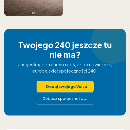
Twojego 240 jeszcze tu
nie ma?
Zarejestruj je za darmo i dołącz do największej
europejskiej społeczności 240.
+
Dodaj swojego Volvo
Zobacz społeczność
→