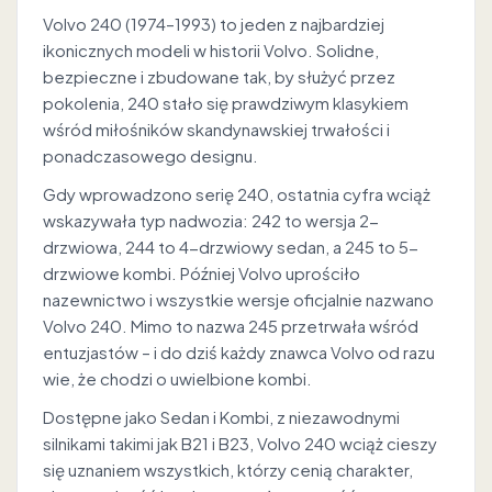
Volvo 240 (1974–1993) to jeden z najbardziej
ikonicznych modeli w historii Volvo. Solidne,
bezpieczne i zbudowane tak, by służyć przez
pokolenia, 240 stało się prawdziwym klasykiem
wśród miłośników skandynawskiej trwałości i
ponadczasowego designu.
Gdy wprowadzono serię 240, ostatnia cyfra wciąż
wskazywała typ nadwozia: 242 to wersja 2-
drzwiowa, 244 to 4-drzwiowy sedan, a 245 to 5-
drzwiowe kombi. Później Volvo uprościło
nazewnictwo i wszystkie wersje oficjalnie nazwano
Volvo 240. Mimo to nazwa 245 przetrwała wśród
entuzjastów – i do dziś każdy znawca Volvo od razu
wie, że chodzi o uwielbione kombi.
Dostępne jako Sedan i Kombi, z niezawodnymi
silnikami takimi jak B21 i B23, Volvo 240 wciąż cieszy
się uznaniem wszystkich, którzy cenią charakter,