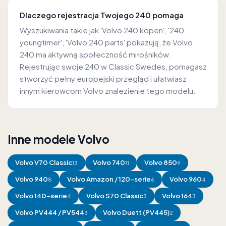
Dlaczego rejestracja Twojego 240 pomaga
Wyszukiwania takie jak 'Volvo 240 kopen', '240
youngtimer', 'Volvo 240 parts' pokazują, że Volvo
240 ma aktywną społeczność miłośników.
Rejestrując swoje 240 w Classic Swedes, pomagasz
stworzyć pełny europejski przegląd i ułatwiasz
innym kierowcom Volvo znalezienie tego modelu.
Inne modele Volvo
Volvo
V70 Classic
Volvo
740
Volvo
850
13
11
9
Volvo
940
Volvo
Amazon / 120-serie
Volvo
960
8
6
4
Volvo
140-serie
Volvo
S70 Classic
Volvo
164
4
3
3
Volvo
PV444 / PV544
Volvo
Duett (PV445)
3
2