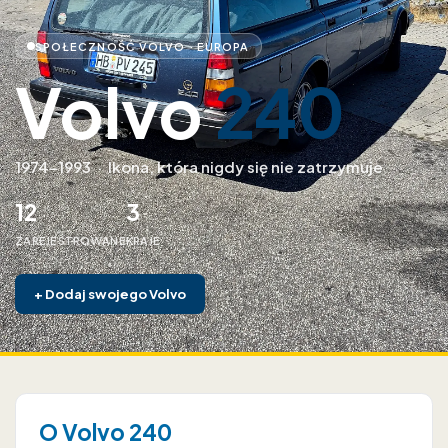
SPOŁECZNOŚĆ VOLVO · EUROPA
Volvo
240
1974–1993
·
Ikona, która nigdy się nie zatrzymuje
12
3
ZAREJESTROWANE
KRAJE
+
Dodaj swojego Volvo
O Volvo 240