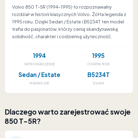
Volvo 850 T-5R (1994–1995) to rozpoznawalny
rozdział w historii klasycznych Volvo. Żółta legenda z
1995 roku. Dzięki Sedan / Estate i B5234T ten model
trafia do pasjonatów, którzy cenią skandynawską
solidność, charakter i codzienną użyteczność.
1994
1995
WPROWADZENIE
OSTATNI ROK
Sedan / Estate
B5234T
NADWOZIE
SILNIK
Dlaczego warto zarejestrować swoje
850 T-5R?