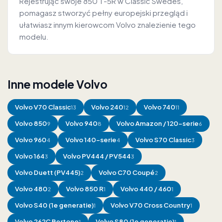
Rejestrując swoje 850 T-5R w Classic Swedes,
pomagasz stworzyć pełny europejski przegląd i
ułatwiasz innym kierowcom Volvo znalezienie tego
modelu.
Inne modele Volvo
Volvo
V70 Classic
Volvo
240
Volvo
740
13
12
11
Volvo
850
Volvo
940
Volvo
Amazon / 120-serie
9
8
6
Volvo
960
Volvo
140-serie
Volvo
S70 Classic
4
4
3
Volvo
164
Volvo
PV444 / PV544
3
3
Volvo
Duett (PV445)
Volvo
C70 Coupé
2
2
Volvo
480
Volvo
850 R
Volvo
440 / 460
2
1
1
Volvo
S40 (1e generatie)
Volvo
V70 Cross Country
1
1
Volvo
262C Bertone
Volvo
S80 (1e generatie)
1
1