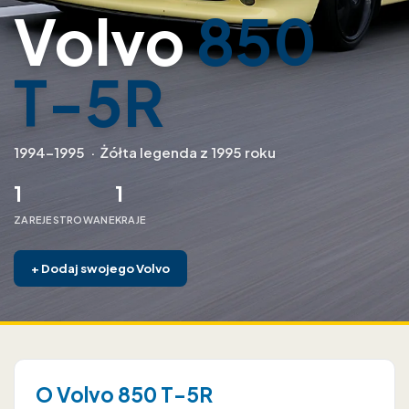
Volvo
850
T-5R
1994–1995
·
Żółta legenda z 1995 roku
1
1
ZAREJESTROWANE
KRAJE
+
Dodaj swojego Volvo
O Volvo 850 T-5R