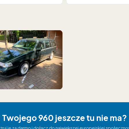
Twojego 960 jeszcze tu nie ma?
truj je za darmo i dołącz do największej europejskiej społeczno