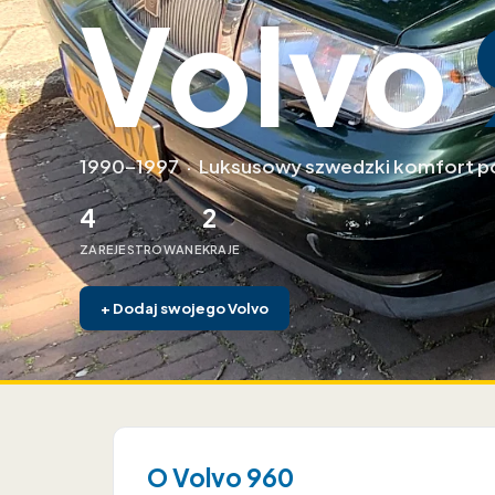
Volvo
1990–1997
·
Luksusowy szwedzki komfort p
4
2
ZAREJESTROWANE
KRAJE
+
Dodaj swojego Volvo
O Volvo 960