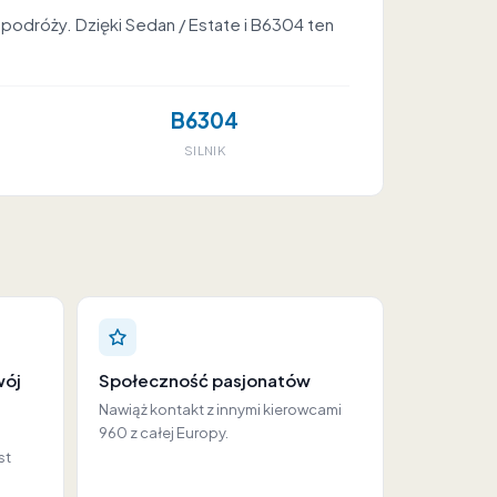
podróży. Dzięki Sedan / Estate i B6304 ten
B6304
SILNIK
wój
Społeczność pasjonatów
Nawiąż kontakt z innymi kierowcami
960 z całej Europy.
o
st