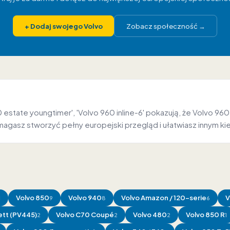
+
Dodaj swojego Volvo
Zobacz społeczność
→
a
60 estate youngtimer', 'Volvo 960 inline-6' pokazują, że Volvo 
agasz stworzyć pełny europejski przegląd i ułatwiasz innym k
Volvo
850
Volvo
940
Volvo
Amazon / 120-serie
V
1
9
8
6
tt (PV445)
Volvo
C70 Coupé
Volvo
480
Volvo
850 R
2
2
2
1