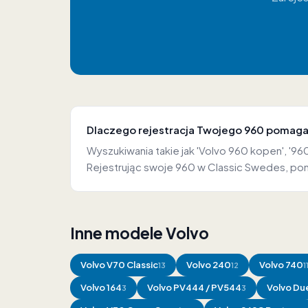
Dlaczego rejestracja Twojego 960 pomag
Wyszukiwania takie jak 'Volvo 960 kopen', '9
Rejestrując swoje 960 w Classic Swedes, pom
Inne modele Volvo
Volvo
V70 Classic
Volvo
240
Volvo
740
13
12
1
Volvo
164
Volvo
PV444 / PV544
Volvo
Due
3
3