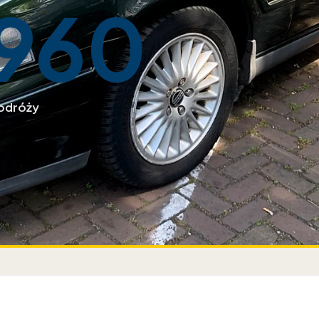
960
odróży