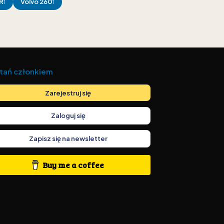
R
Volvo
260
1
1
tań członkiem
Zarejestruj się
Zaloguj się
Zapisz się na newsletter
Buy me a coffee