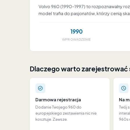
Volvo 960 (1990–1997) to rozpoznawalny rozd
model trafia do pasjonatów, którzy cenią sk
1990
WPROWADZENIE
Dlaczego warto zarejestrować
Darmowa rejestracja
Na m
Dodanie Twojego 960 do
Twój 
europejskiego zestawienia nic nie
intera
kosztuje. Zawsze.
960s 