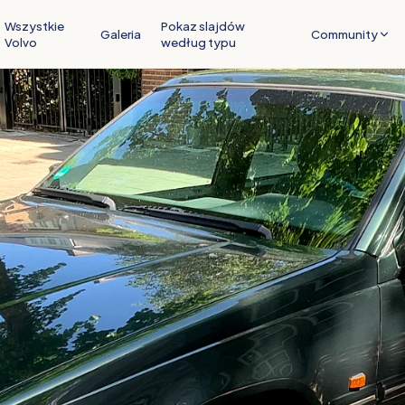
Wszystkie
Pokaz slajdów
Galeria
Community
Volvo
według typu