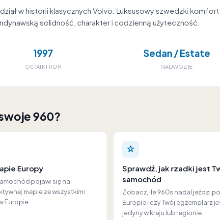
ział w historii klasycznych Volvo. Luksusowy szwedzki komfort 
andynawską solidność, charakter i codzienną użyteczność.
1997
Sedan / Estate
OSTATNI ROK
NADWOZIE
 swoje 960?
apie Europy
Sprawdź, jak rzadki jest T
samochód
samochód pojawi się na
ktywnej mapie ze wszystkimi
Zobacz, ile 960s nadal jeździ p
w Europie.
Europie i czy Twój egzemplarz je
jedyny w kraju lub regionie.