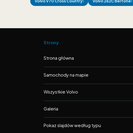
Volvo
V70 Cross Country
Volvo
262C Bertone
1
1
Strony
Strona główna
Samochody na mapie
Wszystkie Volvo
Galeria
Pokaz slajdów według typu