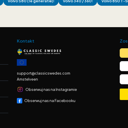
Volvo
S80 (1e generatie)
Volvo
340 / 360
Volvo
850 T-5
1
1
Kontakt
Zos
support@classicswedes.com
Amstelveen
Obserwuj nas na Instagramie
Obserwuj nas na Facebooku