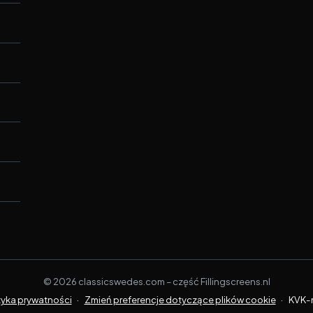
©
2026
classicswedes.com –
część
Fillingscreens.nl
tyka prywatności
·
Zmień preferencje dotyczące plików cookie
·
KVK-