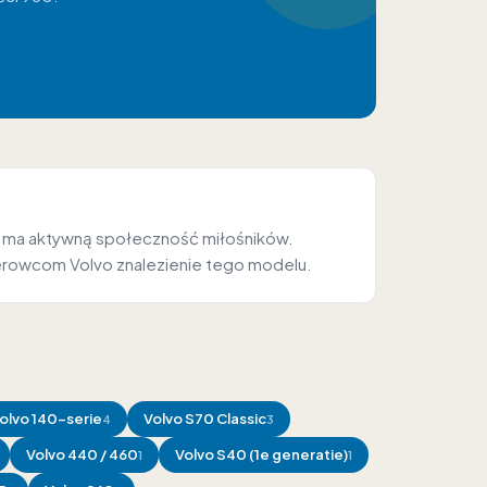
960 ma aktywną społeczność miłośników.
ierowcom Volvo znalezienie tego modelu.
olvo
140-serie
Volvo
S70 Classic
4
3
Volvo
440 / 460
Volvo
S40 (1e generatie)
1
1