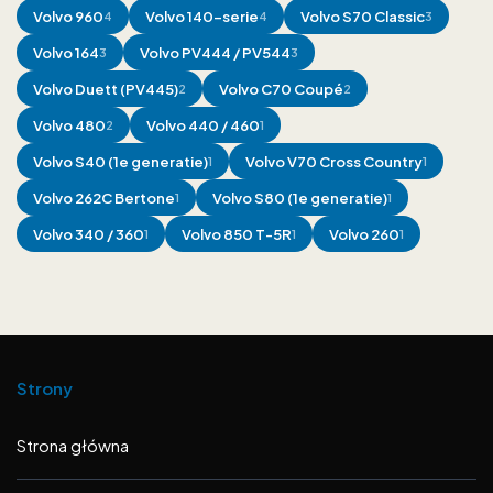
Volvo
960
Volvo
140-serie
Volvo
S70 Classic
4
4
3
Volvo
164
Volvo
PV444 / PV544
3
3
Volvo
Duett (PV445)
Volvo
C70 Coupé
2
2
Volvo
480
Volvo
440 / 460
2
1
Volvo
S40 (1e generatie)
Volvo
V70 Cross Country
1
1
Volvo
262C Bertone
Volvo
S80 (1e generatie)
1
1
Volvo
340 / 360
Volvo
850 T-5R
Volvo
260
1
1
1
Strony
Strona główna