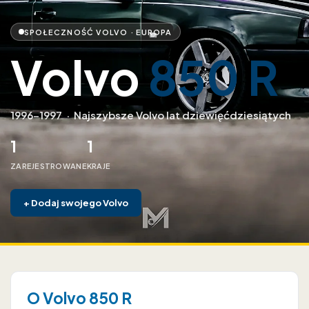
SPOŁECZNOŚĆ VOLVO · EUROPA
Volvo
850 R
1996–1997
·
Najszybsze Volvo lat dziewięćdziesiątych
1
1
ZAREJESTROWANE
KRAJE
+
Dodaj swojego Volvo
O Volvo 850 R