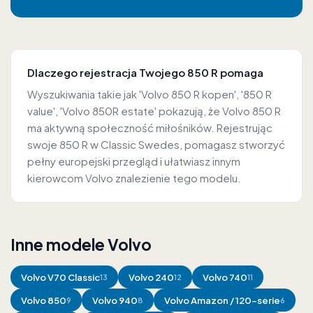
Dlaczego rejestracja Twojego 850 R pomaga
Wyszukiwania takie jak 'Volvo 850 R kopen', '850 R
value', 'Volvo 850R estate' pokazują, że Volvo 850 R
ma aktywną społeczność miłośników. Rejestrując
swoje 850 R w Classic Swedes, pomagasz stworzyć
pełny europejski przegląd i ułatwiasz innym
kierowcom Volvo znalezienie tego modelu.
Inne modele Volvo
Volvo
V70 Classic
Volvo
240
Volvo
740
13
12
11
Volvo
850
Volvo
940
Volvo
Amazon / 120-serie
9
8
6