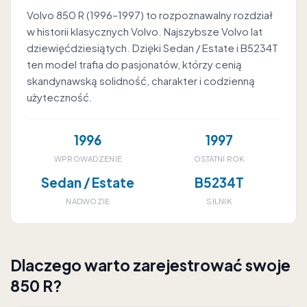
Volvo 850 R (1996–1997) to rozpoznawalny rozdział
w historii klasycznych Volvo. Najszybsze Volvo lat
dziewięćdziesiątych. Dzięki Sedan / Estate i B5234T
ten model trafia do pasjonatów, którzy cenią
skandynawską solidność, charakter i codzienną
użyteczność.
1996
1997
WPROWADZENIE
OSTATNI ROK
Sedan / Estate
B5234T
NADWOZIE
SILNIK
Dlaczego warto zarejestrować swoje
850 R?