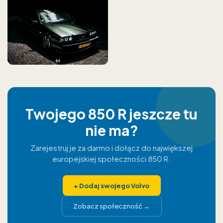
Twojego 850 R jeszcze tu
nie ma?
Zarejestruj je za darmo i dołącz do największej
europejskiej społeczności 850 R.
+
Dodaj swojego Volvo
Zobacz społeczność
→