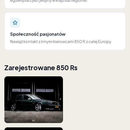
egzemplarz jest jedyny w kraju lub regionie.
Społeczność pasjonatów
Nawiąż kontakt z innymi kierowcami 850 R z całej Europy.
Zarejestrowane 850 Rs