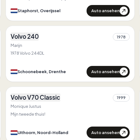
Heb de auto nu ongeveer een jaar op luchtvering staan
Auto ansehen
Staphorst, Overijssel
4
Volvo 240
1978
2
Marijn
1978 Volvo 244DL
Auto ansehen
Schoonebeek, Drenthe
1
Volvo V70 Classic
1999
1
Monique Justus
Mijn tweede thuis!
Auto ansehen
Uithoorn, Noord-Holland