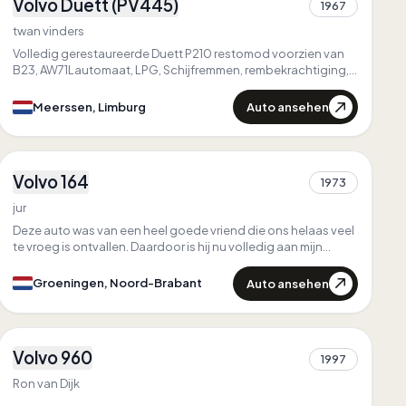
Volvo Duett (PV445)
1967
1
twan vinders
Volledig gerestaureerde Duett P210 restomod voorzien van
B23, AW71Lautomaat, LPG, Schijfremmen, rembekrachtiging,
electrische stuurbekrachtiging, schuifdak, popout achterste
zijramen, trekhaak, centrale vergrendeling met alarm.
Auto ansehen
Meerssen, Limburg
4
Volvo 164
1973
1
jur
Deze auto was van een heel goede vriend die ons helaas veel
te vroeg is ontvallen. Daardoor is hij nu volledig aan mijn
zorgen toevertrouwd
Auto ansehen
Groeningen, Noord-Brabant
1
Volvo 960
1997
1
Ron van Dijk