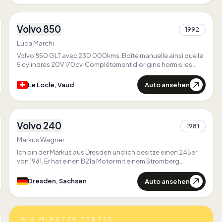
4
Volvo 850
Zuerst in
Schweiz
1992
3
Zuerst in
Vaud
Luca Marchi
Einzigartig in
Vaud
Volvo 850 GLT avec 230 000kms. Boîte manuelle ainsi que le
5 cylindres 20V 170cv. Complétement d'origine hormis les
"Mud flaps".
Auto ansehen
Le Locle, Vaud
2
Volvo 240
1981
1
Markus Wagner
Ich bin der Markus aus Dresden und ich besitze einen 245er
von 1981. Er hat einen B21a Motor mit einem Stromberg
Vergaser. Er ist eine kleine Besonderheit, da er nicht für den
Export gebaut wurde. Seine Farbe ( Mistbraun) ist daher auch
Auto ansehen
Dresden, Sachsen
ziemlich selten anzutreffen. Auch das er ab Werk schon
Tagfahrlicht hat ist nicht so häufig anzutreffen.
IN 2 MINUTEN FERTIG