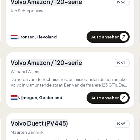
Volvo Amazon / 120-serie
Zuerst in
Flevoland
1966
0
Einzigartig in
Flevoland
Jan Scherpenisse
Auto ansehen
Dronten, Flevoland
4
Volvo Amazon / 120-serie
1967
1
Wijnand Wijers
De heren van de Technische Commisie vinden dit een unieke
Volvo in uitmuntende staat. Een van de fraaiere 123 GT's. De
Volvo is oorspronkelijk in Zwitserland geleverd in 1967. En
sinds de 70e jaren ingevoerd in Nederland. Ik ben de 3e
Auto ansehen
Nijmegen, Gelderland
eigenaar, en heb een aantal aanpassingen aangebracht.
3
Volvo Duett (PV445)
1965
1
Maarten Bannink