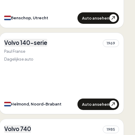
Auto ansehen
Benschop, Utrecht
1
Volvo 140-serie
1969
1
Paul Franse
Dagelijkse auto
Auto ansehen
Helmond, Noord-Brabant
2
Volvo 740
Zuerst in
Zeeland
1985
1