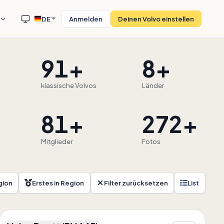
DE
Anmelden
Deinen Volvo einstellen
91+
8+
klassische Volvos
Länder
81+
272+
Mitglieder
Fotos
gion
Erstes in Region
Filter zurücksetzen
List
4