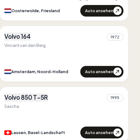
powerflex bussen
Auto ansehen
Oosterwolde, Friesland
1
Volvo 164
1972
1
Vincent van den Berg
Auto ansehen
Amsterdam, Noord-Holland
2
Volvo 850 T-5R
Zuerst in
Basel-Landschaft
1995
2
Einzigartig in
Basel-Landschaft
Sascha
Auto ansehen
Lausen, Basel-Landschaft