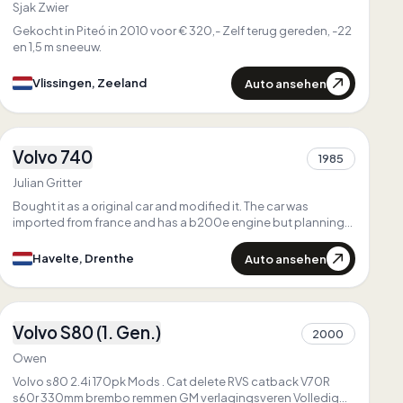
Einzigartig in
Zeeland
Sjak Zwier
Gekocht in Piteó in 2010 voor € 320,- Zelf terug gereden, -22
en 1,5 m sneeuw.
Auto ansehen
Vlissingen, Zeeland
3
Volvo 740
1985
1
Julian Gritter
Bought it as a original car and modified it. The car was
imported from france and has a b200e engine but planning
to swap it to a b230fk
Auto ansehen
Havelte, Drenthe
3
Volvo S80 (1. Gen.)
2000
1
Owen
Volvo s80 2.4i 170pk Mods . Cat delete RVS catback V70R
s60r 330mm brembo remmen GM verlagingsveren Volledig