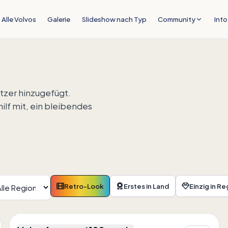
Alle Volvos
Galerie
Slideshow nach Typ
Community
Info
tzer hinzugefügt.
ilf mit, ein bleibendes
Retro-Look
Erstes in Land
Einzig in Re
4