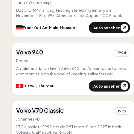
Einzigartig in
Hessen
Jann S Wienekamp
B230FD, M47, airbag. First registered in Germany on
November 29th, 1993. At my side since August 2009, back
then 271,000 km, now way more than 420,000 km. The only
thing I believe in is my Volvo.
Auto ansehen
Frankfurt Am Main, Hessen
3
Volvo 940
Zuerst in
Thurgau
1994
1
Einzigartig in
Thurgau
Ronny
An (almost) daily-driven Volvo 940 that's maintained without
compromise, with the goal of keeping it alive forever.
380.000km B230FT / M90 / 1041 Axle
Auto ansehen
Tuttwil, Thurgau
3
Volvo V70 Classic
1999
1
Johannes vB
V70 classic uit 1999 met de 2.5T motor Sinds 2023 in bezit
Volledig OEM+ styling (R-look)