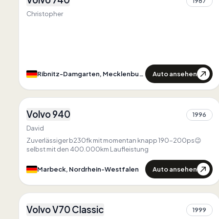
1987
1
Einzigartig in
Mecklenburg-Vorpommern
Christopher
Auto ansehen
Ribnitz-Damgarten, Mecklenburg-Vorpommern
1
Volvo 940
1996
2
David
Zuverlässiger b230fk mit momentan knapp 190-200ps😉
selbst mit den 400.000km Laufleistung
Auto ansehen
Marbeck, Nordrhein-Westfalen
1
Volvo V70 Classic
1999
1