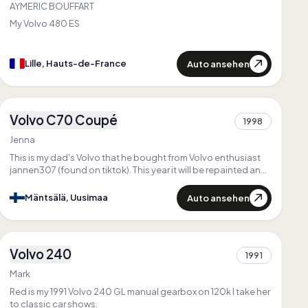
Zuerst in
Hauts-de-France
AYMERIC BOUFFART
Einzigartig in
Hauts-de-France
My Volvo 480 ES
Auto ansehen
Lille, Hauts-de-France
3
Volvo C70 Coupé
1998
1
Jenna
This is my dad's Volvo that he bought from Volvo enthusiast
jannen307 (found on tiktok). This year it will be repainted and
a new part will be replaced
Auto ansehen
Mäntsälä, Uusimaa
2
Volvo 240
Zuerst in
South West England
1991
1
Einzigartig in
South West England
Mark
Red is my 1991 Volvo 240 GL manual gearbox on 120k I take her
to classic car shows.