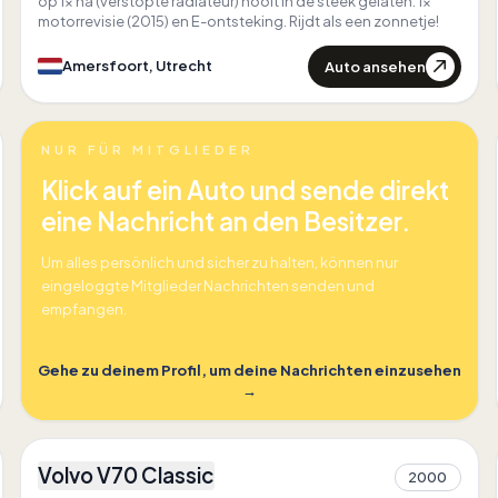
op 1x na (verstopte radiateur) nooit in de steek gelaten. 1x
motorrevisie (2015) en E-ontsteking. Rijdt als een zonnetje!
Auto ansehen
Amersfoort, Utrecht
NUR FÜR MITGLIEDER
Klick auf ein Auto und sende direkt
eine Nachricht an den Besitzer.
Um alles persönlich und sicher zu halten, können nur
eingeloggte Mitglieder Nachrichten senden und
empfangen.
Gehe zu deinem Profil, um deine Nachrichten einzusehen
→
3
Volvo V70 Classic
2000
1