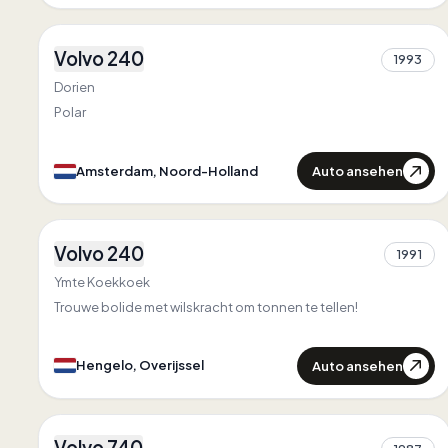
2
Volvo 240
1993
1
Dorien
Polar
Auto ansehen
Amsterdam, Noord-Holland
1
Volvo 240
1991
1
Ymte Koekkoek
Trouwe bolide met wilskracht om tonnen te tellen!
Auto ansehen
Hengelo, Overijssel
2
Volvo 740
Zuerst in
Mecklenburg-Vorpommern