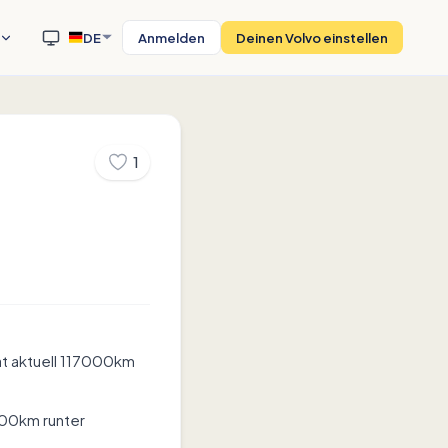
DE
Anmelden
Deinen Volvo einstellen
1
hat aktuell 117000km
7000km runter