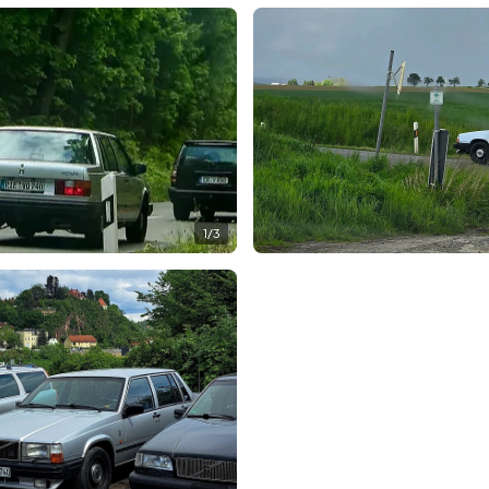
1
/
3