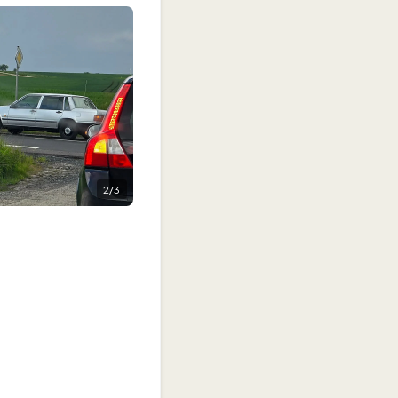
2
/
3