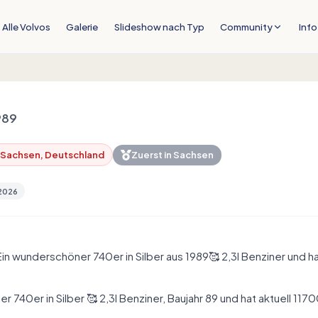
Alle Volvos
Galerie
Slideshow nach Typ
Community
Info
989
 Sachsen, Deutschland
Zuerst in
Sachsen
 2026
Ein wunderschöner 740er in Silber aus 1989🥰 2,3l Benziner und 
 740er in Silber 🥰 2,3l Benziner, Baujahr 89 und hat aktuell 11