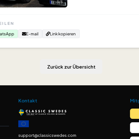
3
/
3
EILEN
atsApp
E-mail
Link kopieren
Zurück zur Übersicht
Kontakt
Mit
support@classicswedes.com