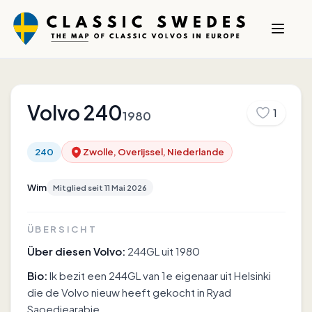
Volvo
240
1
1980
240
Zwolle, Overijssel, Niederlande
Wim
Mitglied seit
11 Mai 2026
ÜBERSICHT
Über diesen Volvo:
244GL uit 1980
Bio:
Ik bezit een 244GL van 1e eigenaar uit Helsinki
die de Volvo nieuw heeft gekocht in Ryad
Saoediearabie