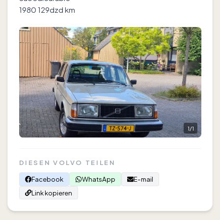
1980 129dzd km
1
/
1
DIESEN VOLVO TEILEN
Facebook
WhatsApp
E-mail
Link kopieren