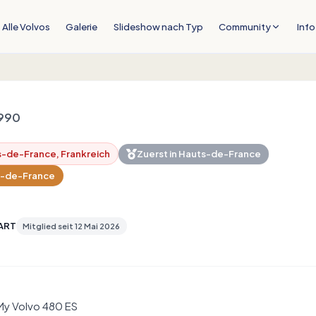
Alle Volvos
Galerie
Slideshow nach Typ
Community
Info
990
ts-de-France, Frankreich
Zuerst in
Hauts-de-France
s-de-France
ART
Mitglied seit
12 Mai 2026
My Volvo 480 ES