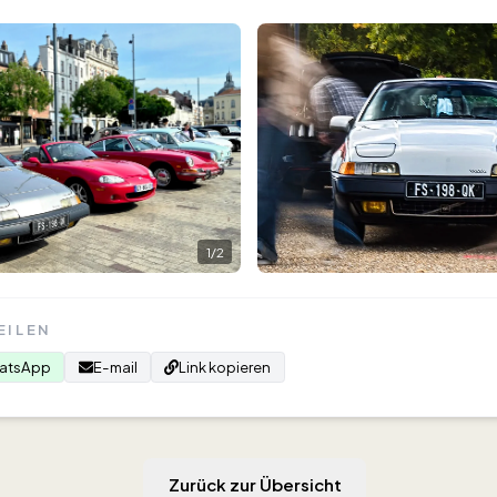
1
/
2
EILEN
atsApp
E-mail
Link kopieren
Zurück zur Übersicht