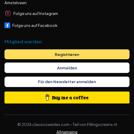
Amstelveen
Folge uns auf Instagram
Folge uns auf Facebook
Mitglied werden
Registrieren
Anmelden
Für den Newsletter anmelden
Buy me a coffee
©
2026
classicswedes.com –
Teil von
Fillingscreens.nl
Allgemeine