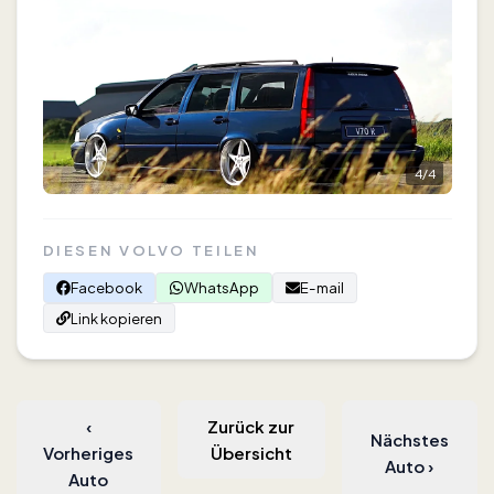
4
/
4
DIESEN VOLVO TEILEN
Facebook
WhatsApp
E-mail
Link kopieren
‹
Zurück zur
Nächstes
Vorheriges
Übersicht
Auto
›
Auto