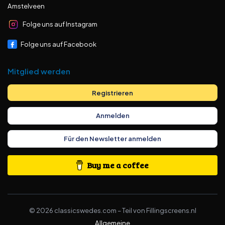
Amstelveen
Folge uns auf Instagram
Folge uns auf Facebook
Mitglied werden
Registrieren
Anmelden
Für den Newsletter anmelden
Buy me a coffee
©
2026
classicswedes.com –
Teil von
Fillingscreens.nl
Allgemeine