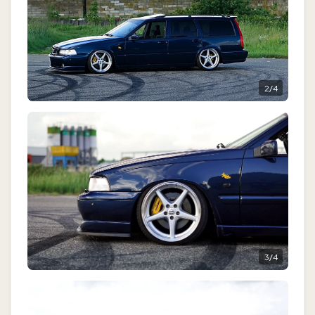
2
/
4
3
/
4