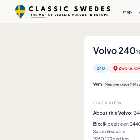
Map
Volvo
240
1
240
Zwolle, Ov
Wim
Member since
11 Ma
OVERVIEW
About this Volvo:
24
Bio:
Ik bezit een 244
Saoediearabie
1980 129dzd km