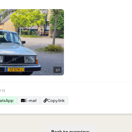
1
/
1
VO
atsApp
E-mail
Copy link
Back to overview