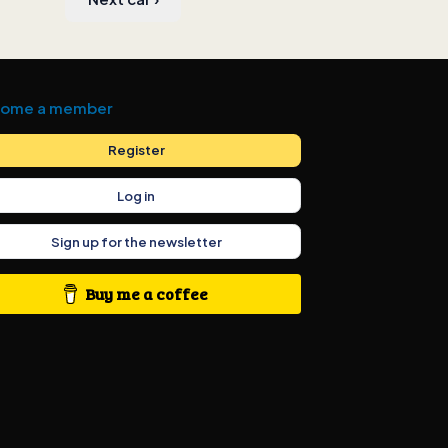
ome a member
Register
Log in
Sign up for the newsletter
Buy me a coffee