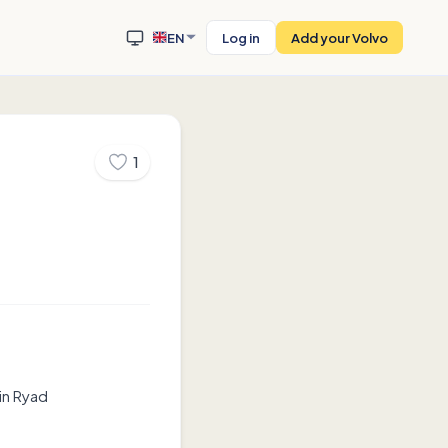
EN
Log in
Add your Volvo
1
in Ryad