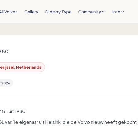
All Volvos
Gallery
Slide by Type
Community
Info
980
erijssel, Netherlands
y 2026
4GL uit 1980
GL van 1e eigenaar uit Helsinki die de Volvo nieuw heeft gekocht 