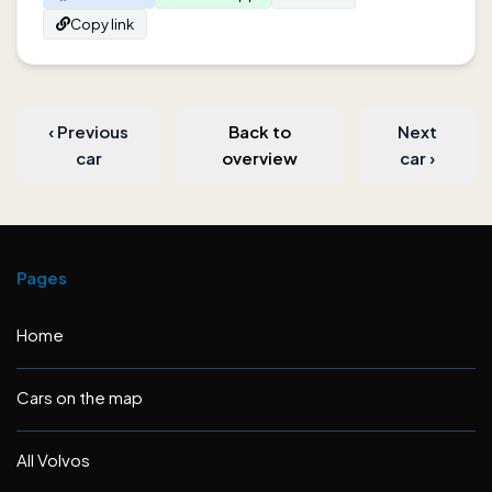
Copy link
‹
Previous
Back to
Next
car
overview
car
›
Pages
Home
Cars on the map
All Volvos