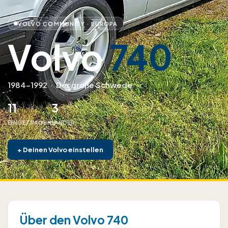
VOLVO COMMUNITY · EUROPA
Volvo
740
1984–1992
·
Der große Schwede
11
3
EINGETRAGEN
LÄNDER
+
Deinen Volvo einstellen
Über den Volvo 740