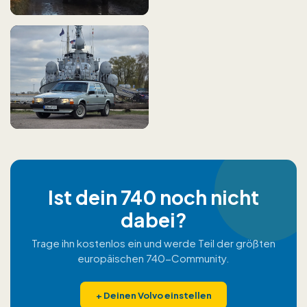
Ist dein 740 noch nicht
dabei?
Trage ihn kostenlos ein und werde Teil der größten
europäischen 740-Community.
+
Deinen Volvo einstellen