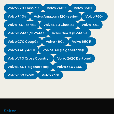
Volvo
V70 Classic
Volvo
240
Volvo
850
13
12
9
Volvo
940
Volvo
Amazon / 120-serie
Volvo
960
8
6
4
Volvo
140-serie
Volvo
S70 Classic
Volvo
164
4
3
3
Volvo
PV444 / PV544
Volvo
Duett (PV445)
3
2
Volvo
C70 Coupé
Volvo
480
Volvo
850 R
2
2
1
Volvo
440 / 460
Volvo
S40 (1e generatie)
1
1
Volvo
V70 Cross Country
Volvo
262C Bertone
1
1
Volvo
S80 (1e generatie)
Volvo
340 / 360
1
1
Volvo
850 T-5R
Volvo
260
1
1
Seiten