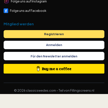
Folge uns auf Instagram
Folge uns auf Facebook
Mitglied werden
Registrieren
Anmelden
Für den Newsletter anmelden
Buy me a coffee
©
2026
classicswedes.com –
Teil von
Fillingscreens.nl
Allgemeine
Geschäftsbedingungen
·
Datenschutzerklärung
·
Cookie-
Einstellungen ändern
·
KVK-nummer 97284556