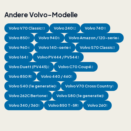
Andere Volvo-Modelle
Volvo
V70 Classic
Volvo
240
Volvo
740
13
12
11
Volvo
850
Volvo
940
Volvo
Amazon / 120-serie
9
8
6
Volvo
960
Volvo
140-serie
Volvo
S70 Classic
4
4
3
Volvo
164
Volvo
PV444 / PV544
3
3
Volvo
Duett (PV445)
Volvo
C70 Coupé
2
2
Volvo
850 R
Volvo
440 / 460
1
1
Volvo
S40 (1e generatie)
Volvo
V70 Cross Country
1
1
Volvo
262C Bertone
Volvo
S80 (1e generatie)
1
1
Volvo
340 / 360
Volvo
850 T-5R
Volvo
260
1
1
1