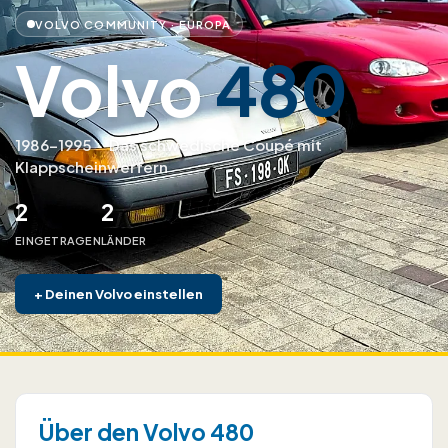
VOLVO COMMUNITY · EUROPA
Volvo
480
1986–1995
·
Das schwedische Coupé mit
Klappscheinwerfern
2
2
EINGETRAGEN
LÄNDER
+
Deinen Volvo einstellen
Über den Volvo 480