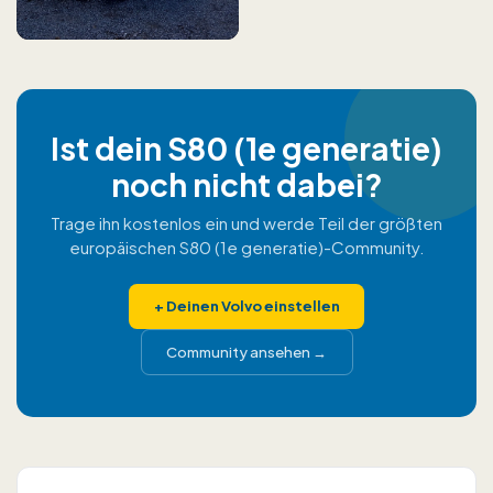
Ist dein S80 (1e generatie)
noch nicht dabei?
Trage ihn kostenlos ein und werde Teil der größten
europäischen S80 (1e generatie)-Community.
+
Deinen Volvo einstellen
Community ansehen
→