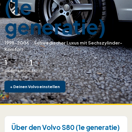
(1e
generatie)
1998–2006
·
Schwedischer Luxus mit Sechszylinder-
Komfort
1
1
EINGETRAGEN
LÄNDER
+
Deinen Volvo einstellen
Über den Volvo S80 (1e generatie)