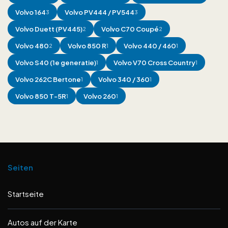
Volvo
164
Volvo
PV444 / PV544
3
3
Volvo
Duett (PV445)
Volvo
C70 Coupé
2
2
Volvo
480
Volvo
850 R
Volvo
440 / 460
2
1
1
Volvo
S40 (1e generatie)
Volvo
V70 Cross Country
1
1
Volvo
262C Bertone
Volvo
340 / 360
1
1
Volvo
850 T-5R
Volvo
260
1
1
Seiten
Startseite
Autos auf der Karte