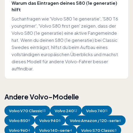
Warum das Eintragen deines S80 (1e generatie)
hilft
Suchanfragen wie 'Volvo S80 1e generatie', 'S80 T6
youngtimer', 'Volvo S80 first gen' zeigen, dass der
Volvo S80 (1e generatie) eine aktive Fangemeinde
hat. Wenn du deinen S80 (1e generatie) bei Classic
Swedes einträgst, hilfst du beim Aufbau eines
vollständigen europäischen Überblicks und machst
dieses Modell für andere Volvo-Fahrer besser
auffindbar.
Andere Volvo-Modelle
Volvo
V70 Classic
Volvo
240
Volvo
740
13
12
11
Volvo
850
Volvo
940
Volvo
Amazon / 120-serie
9
8
6
Volvo
960
Volvo
140-serie
Volvo
S70 Classic
4
4
3