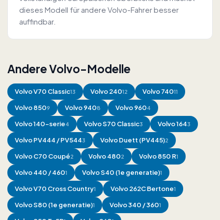
dieses Modell für andere Volvo-Fahrer besser
auffindbar.
Andere Volvo-Modelle
Volvo
V70 Classic
Volvo
240
Volvo
740
13
12
11
Volvo
850
Volvo
940
Volvo
960
9
8
4
Volvo
140-serie
Volvo
S70 Classic
Volvo
164
4
3
3
Volvo
PV444 / PV544
Volvo
Duett (PV445)
3
2
Volvo
C70 Coupé
Volvo
480
Volvo
850 R
2
2
1
Volvo
440 / 460
Volvo
S40 (1e generatie)
1
1
Volvo
V70 Cross Country
Volvo
262C Bertone
1
1
Volvo
S80 (1e generatie)
Volvo
340 / 360
1
1