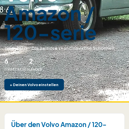
Amazon /
120-serie
1956–1970
·
Die zeitlose skandinavische Schönheit
6
2
EINGETRAGEN
LÄNDER
+
Deinen Volvo einstellen
Über den Volvo Amazon / 120-