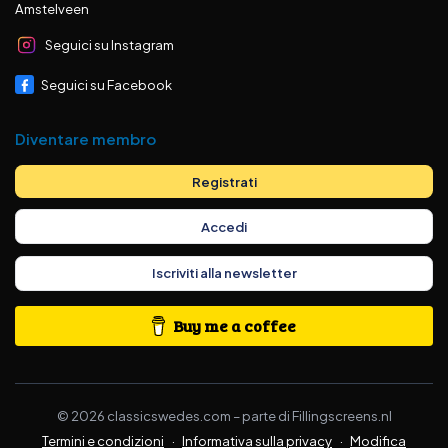
Amstelveen
Seguici su Instagram
Seguici su Facebook
Diventare membro
Registrati
Accedi
Iscriviti alla newsletter
Buy me a coffee
©
2026
classicswedes.com –
parte di
Fillingscreens.nl
Termini e condizioni
·
Informativa sulla privacy
·
Modifica