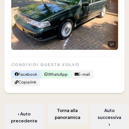
1
/
1
CONDIVIDI QUESTA VOLVO
Facebook
WhatsApp
E-mail
Copia link
Torna alla
Auto
‹
Auto
panoramica
successiva
precedente
›