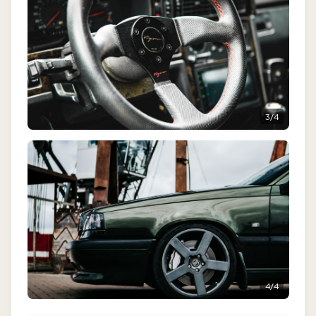
3
/
4
4
/
4