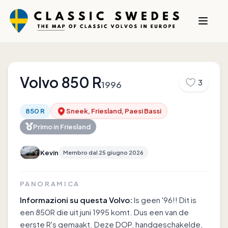
Volvo
850 R
3
1996
850 R
Sneek, Friesland, Paesi Bassi
Primo in
Friesland
Kevin
Membro dal
25 giugno 2026
PANORAMICA
Informazioni su questa Volvo:
Is geen '96!! Dit is
een 850R die uit juni 1995 komt. Dus een van de
eerste R's gemaakt. Deze DOP, handgeschakelde,