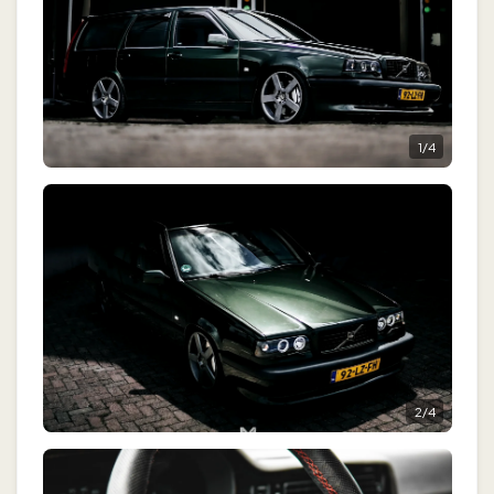
1
/
4
2
/
4