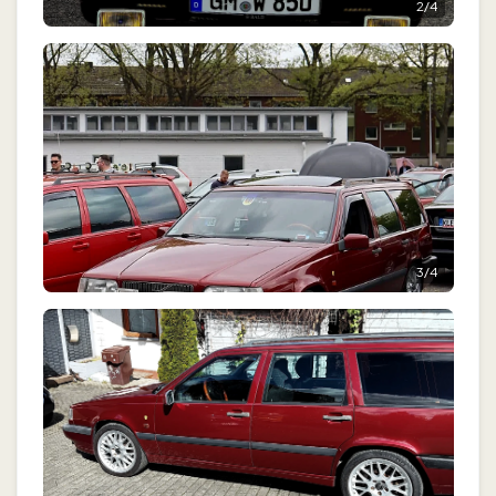
2
/
4
3
/
4