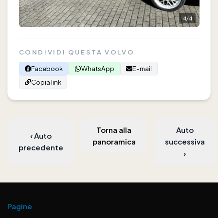
4
/
4
CONDIVIDI QUESTA VOLVO
Facebook
WhatsApp
E-mail
Copia link
Torna alla
Auto
‹
Auto
panoramica
successiva
precedente
›
Pagine