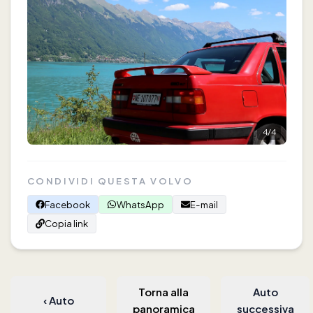
4
/
4
CONDIVIDI QUESTA VOLVO
Facebook
WhatsApp
E-mail
Copia link
Torna alla
Auto
‹
Auto
panoramica
successiva