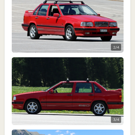
2
/
4
3
/
4