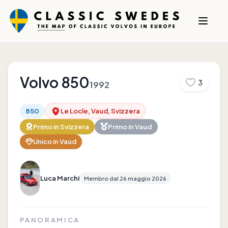
Volvo
850
3
1992
850
Le Locle, Vaud, Svizzera
Primo in
Svizzera
Primo in
Vaud
Unico in
Vaud
Luca Marchi
Membro dal
26 maggio 2026
PANORAMICA