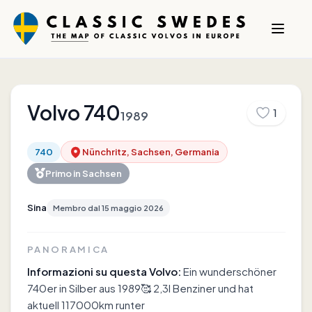
Volvo
740
1
1989
740
Nünchritz, Sachsen, Germania
Primo in
Sachsen
Sina
Membro dal
15 maggio 2026
PANORAMICA
Informazioni su questa Volvo:
Ein wunderschöner
740er in Silber aus 1989🥰 2,3l Benziner und hat
aktuell 117000km runter