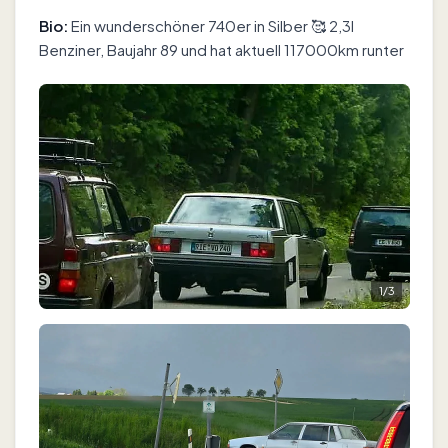
Bio:
Ein wunderschöner 740er in Silber 🥰 2,3l
Benziner, Baujahr 89 und hat aktuell 117000km runter
1
/
3